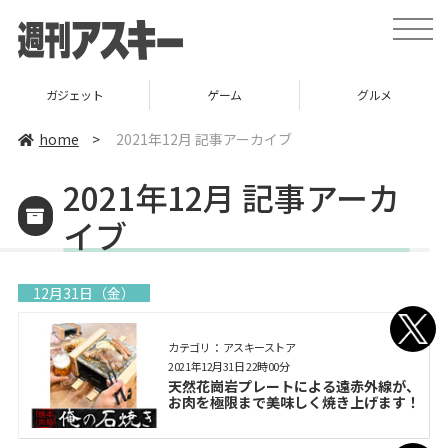
toggle
naviga
ガジェット
ゲーム
グルメ
home
>
2021年12月 記事アーカイブ
2021年12月 記事アーカ
イブ
12月31日（金）
カテゴリ： アスキーストア
2021年12月31日 22時00分
天然花崗岩プレートによる遠赤外線が、
お肉を極限まで美味しく焼き上げます！