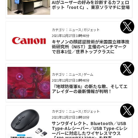
AIがユーザーの好みを診断するカフェロ
ボット「root C」、東京ソラマチに登場
カテゴリ： ニュース / ガジェット
2021年12月27日 18時40分
キヤノンの顔認証技術が米国国立標準技
術研究所（NIST）主催のベンチマーク
で日本1位／世界トップクラスに
カテゴリ： ニュース / ゲーム
2021年12月27日 18時40分
『地球防衛軍6』の新たな敵、そしてエ
アレイダーの最新情報が判明！
カテゴリ： ニュース / ガジェット
2021年12月27日 18時10分
サンワダイレクト、Bluetooth／USB
Type-Aレシーバー／USB Type-Cレシ
ーバーに対応したワイヤレスマウス