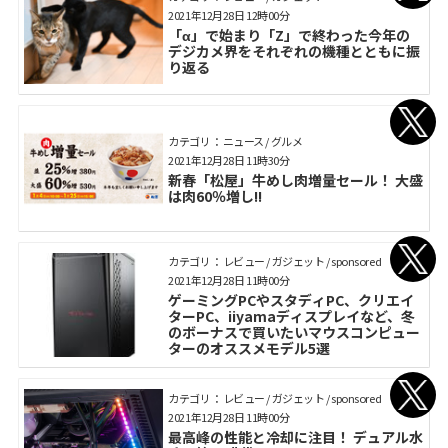
2021年12月28日 12時00分
「α」で始まり「Z」で終わった今年の
デジカメ界をそれぞれの機種とともに振
り返る
カテゴリ： ニュース / グルメ
2021年12月28日 11時30分
新春「松屋」牛めし肉増量セール！ 大盛
は肉60％増し!!
カテゴリ： レビュー / ガジェット / sponsored
2021年12月28日 11時00分
ゲーミングPCやスタディPC、クリエイ
ターPC、iiyamaディスプレイなど、冬
のボーナスで買いたいマウスコンピュー
ターのオススメモデル5選
カテゴリ： レビュー / ガジェット / sponsored
2021年12月28日 11時00分
最高峰の性能と冷却に注目！ デュアル水