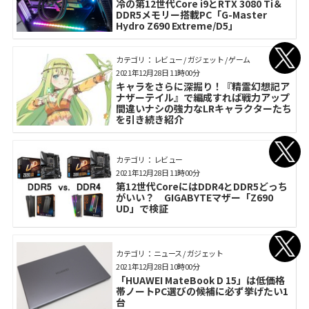
冷の第12世代Core i9とRTX 3080 Ti＆
DDR5メモリー搭載PC「G-Master
Hydro Z690 Extreme/D5」
カテゴリ： レビュー / ガジェット / ゲーム
2021年12月28日 11時00分
キャラをさらに深掘り！『精霊幻想記ア
ナザーテイル』で編成すれば戦力アップ
間違いナシの強力なLRキャラクターたち
を引き続き紹介
カテゴリ： レビュー
2021年12月28日 11時00分
第12世代CoreにはDDR4とDDR5どっち
がいい？ GIGABYTEマザー「Z690
UD」で検証
カテゴリ： ニュース / ガジェット
2021年12月28日 10時00分
「HUAWEI MateBook D 15」は低価格
帯ノートPC選びの候補に必ず挙げたい1
台