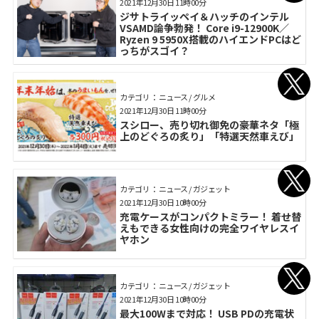
2021年12月30日 11時00分
ジサトライッペイ＆ハッチのインテル
VSAMD論争勃発！ Core i9-12900K／
Ryzen 9 5950X搭載のハイエンドPCはど
っちがスゴイ？
カテゴリ： ニュース / グルメ
2021年12月30日 11時00分
スシロー、売り切れ御免の豪華ネタ「極
上のどぐろの炙り」「特選天然車えび」
カテゴリ： ニュース / ガジェット
2021年12月30日 10時00分
充電ケースがコンパクトミラー！ 着せ替
えもできる女性向けの完全ワイヤレスイ
ヤホン
カテゴリ： ニュース / ガジェット
2021年12月30日 10時00分
最大100Wまで対応！ USB PDの充電状