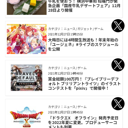
牛乳を使おう！ 横浜中華街 招福門が緊
急企画「国産牛乳デザートフェア」12月
28日より開催
カテゴリ： ニュース / ガジェット / ゲーム
2021年12月27日 15時25分
大晦日には4時間生放送も！年末年始の
『ユージェネ』#ライブのスケジュール
を公開
カテゴリ： ニュース / ゲーム
2021年12月27日 14時40分
賞金総額100万円！『ブレイブリーデフ
ォルト ブリリアントライツ』のイラスト
コンテストを「pixiv」で開催中！
カテゴリ： ニュース / ゲーム
2021年12月27日 13時45分
『ドラクエX オフライン』発売予定日
を2022年夏に変更。プロデューサーコ
メントも到着