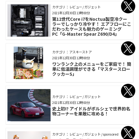
カテゴリ： レビュー / ガジェット
2021年12月30日 13時00分
第12世代Core i7をNoctua製空冷クー
ラーでしっかり冷やす！ エアフローにこ
だわったケースも魅力のゲーミング
PC「G-Master Spear Z690/D4」
カテゴリ： アスキーストア
2021年12月30日 12時00分
ワンランク上のメニューをご家庭で！ 簡
単に低温調理ができる「マスタースロー
クッカーS」
カテゴリ： レビュー / ガジェット
2021年12月30日 12時00分
史上初!? アイドルがポルシェで世界的名
物コーナーを果敢に攻める！
カテゴリ： レビュー / ガジェット / sponsored