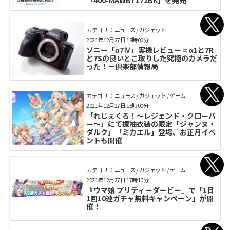
「400-MAWBT172BK」を発売
カテゴリ： ニュース / ガジェット
2021年12月27日 18時00分
ソニー「α7Ⅳ」実機レビュー = α1と7R
と7Sの良いとこ取りした究極のカメラだ
った！－倶楽部情報局
カテゴリ： ニュース / ガジェット / ゲーム
2021年12月27日 18時00分
「れじぇくろ！～レジェンド・クローバ
ー～」にて振袖衣装の限定「ジャンヌ・
ダルク」「ミカエル」登場、お正月イベ
ントも開催
カテゴリ： ニュース / ガジェット / ゲーム
2021年12月27日 17時10分
『ウマ娘 プリティーダービー』で「1日
1回10連ガチャ無料キャンペーン」が開
催！