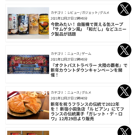
カテゴリ： レビュー / ガジェット / グルメ
2021年12月27日 15時45分
今飲みたい！ 自販機で買える缶スープ
「サムゲタン風」「和だし」などユニー
ク製品が話題
カテゴリ： ニュース / ゲーム
2021年12月27日 15時45分
『オクトパストラベラー 大陸の覇者』で
新年カウントダウンキャンペーンを開
催！
カテゴリ： ニュース / グルメ
2021年12月27日 15時40分
新年を祝うフランスの伝統で2022年
を！ 新宿小田急店「ル ビアン」にてフ
ランスの伝統菓子「ガレット・デ・ロ
ワ」12月29日より販売