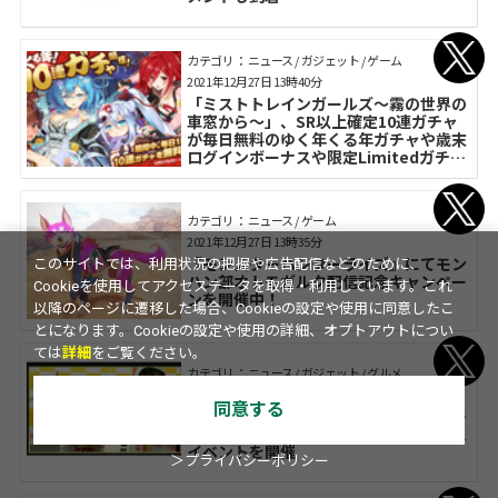
カテゴリ： ニュース / ガジェット / ゲーム
2021年12月27日 13時40分
「ミストトレインガールズ～霧の世界の
車窓から～」、SR以上確定10連ガチャ
が毎日無料のゆく年くる年ガチャや歳末
ログインボーナスや限定Limitedガチャ
を開催!!
カテゴリ： ニュース / ゲーム
2021年12月27日 13時35分
『モンスターハンターライズ』にてモン
このサイトでは、利用状況の把握や広告配信などのために、
ハン部オトモガルク配信記念キャンペー
Cookieを使用してアクセスデータを取得・利用しています。これ
ンを開催中！
以降のページに遷移した場合、Cookieの設定や使用に同意したこ
とになります。Cookieの設定や使用の詳細、オプトアウトについ
ては
詳細
をご覧ください。
カテゴリ： ニュース / ガジェット / グルメ
2021年12月27日 13時30分
同意する
ダイドー×フローレンス、子供ダンスレ
ッスン「踊育（だんいく）」クリスマス
イベントを開催
＞プライバシーポリシー