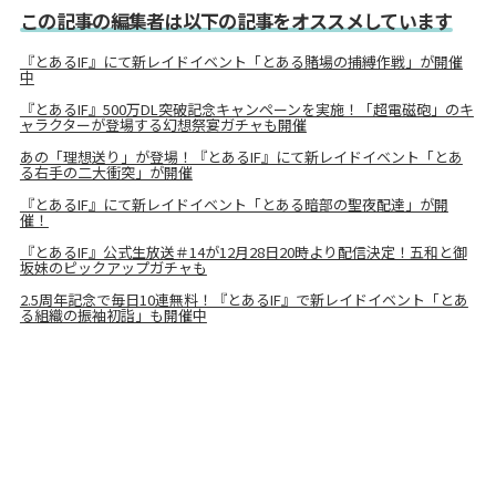
この記事の編集者は以下の記事をオススメしています
『とあるIF』にて新レイドイベント「とある賭場の捕縛作戦」が開催
中
『とあるIF』500万DL突破記念キャンペーンを実施！「超電磁砲」のキ
ャラクターが登場する幻想祭宴ガチャも開催
あの「理想送り」が登場！『とあるIF』にて新レイドイベント「とあ
る右手の二大衝突」が開催
『とあるIF』にて新レイドイベント「とある暗部の聖夜配達」が開
催！
『とあるIF』公式生放送＃14が12月28日20時より配信決定！五和と御
坂妹のピックアップガチャも
2.5周年記念で毎日10連無料！『とあるIF』で新レイドイベント「とあ
る組織の振袖初詣」も開催中