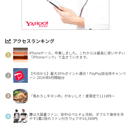
アクセスランキング
iPhoneケース、卒業しました。これからは最高に使いやすい
「iPhoneバック」で生きていきます。
【今日から】最大30％ポイント還元！PayPay自治体キャンペ
ーン 2026年8月開始分
「鬼おろし牛タン丼」がおいしそ！夏限定で1110円～
腰は大風量ファン、背中はペルチェ冷却。ダブルで身体を冷
やす1着2役のファン付きウェアが10,980円