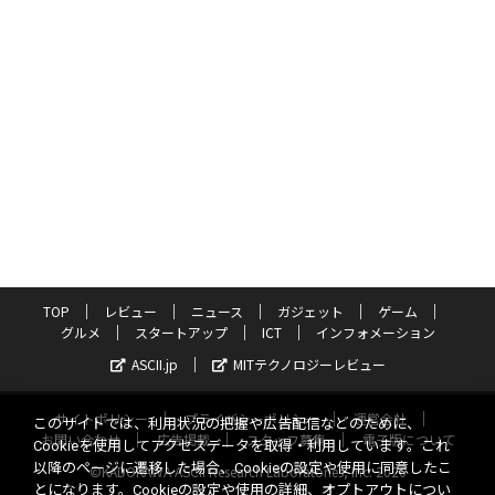
TOP
レビュー
ニュース
ガジェット
ゲーム
グルメ
スタートアップ
ICT
インフォメーション
ASCII.jp
MITテクノロジーレビュー
サイトポリシー
プライバシーポリシー
運営会社
このサイトでは、利用状況の把握や広告配信などのために、
お問い合わせ
広告掲載
スタッフ募集
電子版について
Cookieを使用してアクセスデータを取得・利用しています。これ
以降のページに遷移した場合、Cookieの設定や使用に同意したこ
©KADOKAWA ASCII Research Laboratories, Inc. 2026
とになります。Cookieの設定や使用の詳細、オプトアウトについ