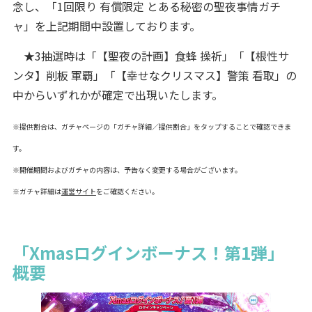
念し、「1回限り 有償限定 とある秘密の聖夜事情ガチ
ャ」を上記期間中設置しております。
★3抽選時は「【聖夜の計画】食蜂 操祈」「【根性サ
ンタ】削板 軍覇」「【幸せなクリスマス】警策 看取」の
中からいずれかが確定で出現いたします。
※提供割合は、ガチャページの「ガチャ詳細／提供割合」をタップすることで確認できま
す。
※開催期間およびガチャの内容は、予告なく変更する場合がございます。
※ガチャ詳細は
運営サイト
をご確認ください。
「Xmasログインボーナス！第1弾」
概要