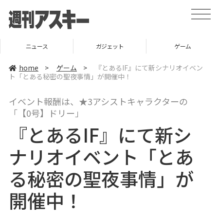
t
o
g
g
l
ニュース
ガジェット
ゲーム
e
n
a
home
>
ゲーム
>
『とあるIF』にて新シナリオイベン
v
ト「とある秘密の聖夜事情」が開催中！
i
g
a
イベント報酬は、★3アシストキャラクターの
t
i
「【0号】ドリー」
o
n
『とあるIF』にて新シ
ナリオイベント「とあ
る秘密の聖夜事情」が
開催中！