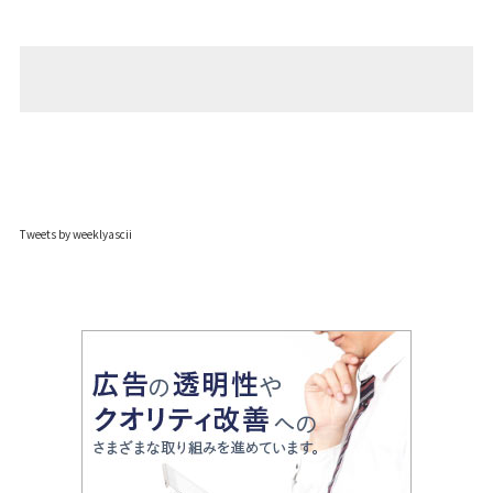
Tweets by weeklyascii