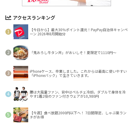
アクセスランキング
【今日から】最大30％ポイント還元！PayPay自治体キャンペ
ーン 2026年8月開始分
「鬼おろし牛タン丼」がおいしそ！夏限定で1110円～
iPhoneケース、卒業しました。これからは最高に使いやすい
「iPhoneバック」で生きていきます。
腰は大風量ファン、背中はペルチェ冷却。ダブルで身体を冷
やす1着2役のファン付きウェアが10,980円
【今週】食べ放題2000円以下へ！ 7日間限定、しゃぶ葉ラン
チがお得