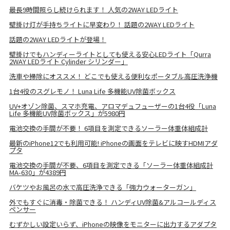
最長9時間照らし続けられます！ 人気の2WAY LEDライト
壁掛け灯が手持ちライトに早変わり！ 話題の2WAY LEDライト
話題の2WAY LEDライトが登場！
壁掛けでもハンディーライトとしても使える安心LEDライト「Qurra
2WAY LEDライト Cylinder シリンダー」
洗車や掃除にオススメ！ どこでも使える便利なポータブル高圧洗浄機
1台4役のスグレモノ！ Luna Life 多機能UV除菌ボックス
UV+オゾン除菌、スマホ充電、アロマデュフューザーの1台4役「Luna
Life 多機能UV除菌ボックス」が5980円
電池交換の手間が不要！ 6項目を測定できるソーラー体重体組成計
最新のiPhone12でも利用可能! iPhoneの画面をテレビに映すHDMIアダ
プタ
電池交換の手間が不要、6項目を測定できる「ソーラー体重体組成計
MA-630」が4389円
バケツやお風呂の水で高圧洗浄できる「強力ウォーターガン」
外でもすぐに消毒・除菌できる！ ハンディUV除菌&アルコールディス
ペンサー
むずかしい設定いらず、iPhoneの映像をモニターに出力するアダプタ