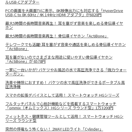
ルUSB-Cアダプター
PCの画面を大画面TVに表示、8K映像出力にも対応する「HyperDrive
USB-C to 8K 60Hz / 4K 144Hz HDMI アダプタ」が6820円
最大5時間の長時間音楽再生！ 耳を塞がず音楽を楽しめる骨伝導イヤ
ホン
最大5時間の長時間音楽再生！ 骨伝導イヤホン「ActiBone」
テレワークでも活躍! 耳を塞がず音楽や通話を楽しめる骨伝導イヤホン
「ActiBone」
耳を塞がないのでさまざまな用途に使いやすい骨伝導イヤホン
「ActiBone」が 6578円
一家に一台いかが? バケツやお風呂の水で高圧洗浄できる「強力ウォー
ターガン」
洗車や掃除におすすめ！ バケツの水で高圧洗浄ができるポータブル高
圧洗浄機
スマホの拡張デバイスとして活用！ スマートウォッチ HGシリーズ
フルタッチパネルで心拍計機能などを搭載するスマートウォッチ
「ommix（オムミックス）HGシリーズ ラウンド型」1万3200円
フィットネス・健康管理ツールとして活用！ スマートウォッチ HGシ
リーズ ラウンド型
突然の停電もう怖くない！ 2WAY LEDライト「Cylinder」