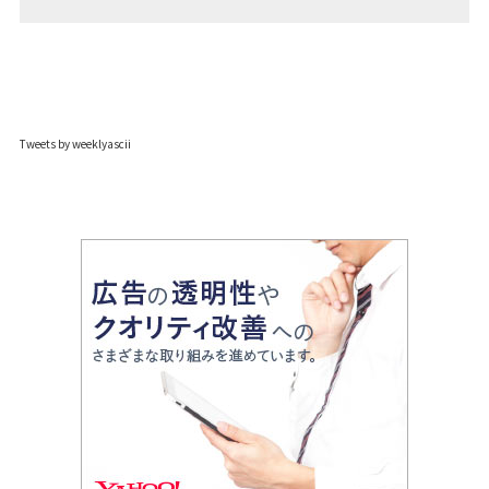
Tweets by weeklyascii