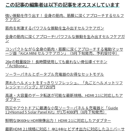
この記事の編集者は以下の記事をオススメしています
強い振動を作り出す！ 全身の筋肉、筋膜に深くアプローチするセルフ
ケアガン
筋肉を刺激するパワフルな振動を生み出すセルフケアガン
全身の筋肉に深くアプローチ! パワフルな振動を生み出すセルフケアガ
ン
コンパクトながら全身の筋肉・筋膜に深くアプローチする電動マッサ
ージ器「KiCA MINI セルフケアガン」（9月下旬発売、予約受付中）
28gの軽量設計！ 長時間使用しても疲れない骨伝導イヤホン
「ActiBone」
ソーラーパネルとポータブル充電器のお得なセットモデル
蒸れたヘルメットをすっきりリフレッシュ、「丸ごとヘルメットリフ
レッシャーバッグ」が7255円
高速・大容量のデータ転送が可能な最新規格、HDMI 2.1に対応したア
ダプター
防災やアウトドアに最適な小型ソーラーパネル＆充電器と「Guide
12+Nomad 5 Solar Panel Kit」が1万4080円（8月下旬発売）
鮮明な8K60Hz HDR映像出力！ HDMI 2.1に対応したアダプター
最新HDMI 2.1規格に対応！ 4K144Hz ビデオ出力に対応したユニバーサ