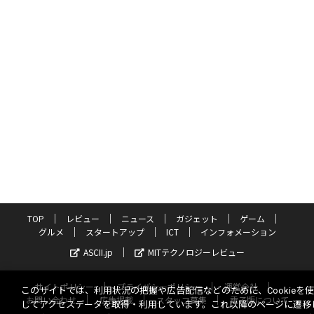
TOP
レビュー
ニュース
ガジェット
ゲーム
グルメ
スタートアップ
ICT
インフォメーション
ASCII.jp
MITテクノロジーレビュー
サイトポリシー
プライバシーポリシー
運営会社
このサイトでは、利用状況の把握や広告配信などのために、Cookieを
お問い合わせ
広告掲載
スタッフ募集
電子版について
してアクセスデータを取得・利用しています。これ以降のページに遷移