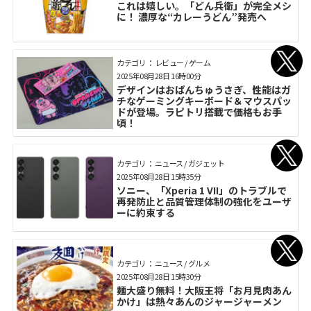
これは嬉しい。「どん兵衛」が完全メシ
に！ 濃厚な“カレーうどん”発売へ
カテゴリ： レビュー / ゲーム
2025年08月28日 16時00分
デザインはおぱんちゅうさぎ、性能はガ
チなゲーミングキーボード＆マウスパッ
ドが登場。ラピトリ搭載で価格もお手
頃！
カテゴリ： ニュース / ガジェット
2025年08月28日 15時35分
ソニー、「Xperia 1 VII」のトラブルで
再発防止と品質管理体制の強化をユーザ
ーに約束する
カテゴリ： ニュース / グルメ
2025年08月28日 15時30分
麺大盛り無料！大阪王将「お月見肉あん
かけ」は熱々あんのジャージャーメン