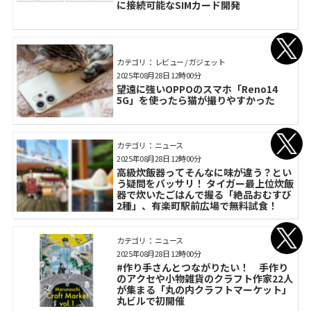
に接続可能なSIMカード開発
カテゴリ： レビュー / ガジェット
2025年08月28日 12時00分
望遠に強いOPPOのスマホ「Reno14
5G」を使ったら猫が撮りやすかった
カテゴリ： ニュース
2025年08月28日 12時00分
高級炊飯器ってそんなに味が違う？とい
う疑問をバッサリ！ タイガー最上位炊飯
器で炊いたごはんで握る「絶品おむすび
2種」、有楽町駅前広場で無料試食！
カテゴリ： ニュース
2025年08月28日 12時00分
#作り手さんとつながりたい！ 手作り
のアクセや小物雑貨のクラフト作家22人
が集まる「丸の内クラフトマーケット」
丸ビルで初開催