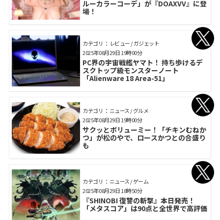
ルーカラーコーデ」が『DOAXVV』に登
場！
カテゴリ： レビュー / ガジェット
2025年08月29日 19時00分
PC界の宇宙戦艦ヤマト！ 持ち歩けるデ
スクトップ級モンスターノート
「Alienware 18 Area-51」
カテゴリ： ニュース / グルメ
2025年08月29日 19時00分
サクッとボリューミー！「チキンむねか
つ」が松のやで、ロースかつとの合盛り
も
カテゴリ： ニュース / ゲーム
2025年08月29日 18時50分
『SHINOBI 復讐の斬撃』本日発売！
「メタスコア」は90点と全世界で高評価