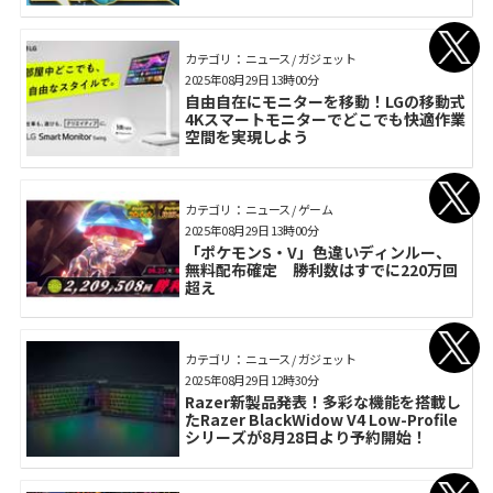
カテゴリ： ニュース / ガジェット
2025年08月29日 13時00分
自由自在にモニターを移動！LGの移動式
4Kスマートモニターでどこでも快適作業
空間を実現しよう
カテゴリ： ニュース / ゲーム
2025年08月29日 13時00分
「ポケモンS・V」色違いディンルー、
無料配布確定 勝利数はすでに220万回
超え
カテゴリ： ニュース / ガジェット
2025年08月29日 12時30分
Razer新製品発表！多彩な機能を搭載し
たRazer BlackWidow V4 Low-Profile
シリーズが8月28日より予約開始！