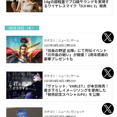
16gの超軽量でプロ級サウンドを実現す
るワイヤレスマイク「DJI Mic 3」発表
08月28日（木）
カテゴリ： ニュース / ゲーム
2025年08月28日 22時10分
『信長の野望 出陣』にて列伝イベント
「川中島の戦い」が開催！2周年感謝の
豪華プレゼントも
カテゴリ： ニュース / ゲーム
2025年08月28日 19時25分
『ヴァレット／VARLET』が本日発売！
書き下ろしイメージソングを使用した
「発売記念スペシャルPV」を公開
カテゴリ： ニュース / ガジェット
2025年08月28日 19時05分