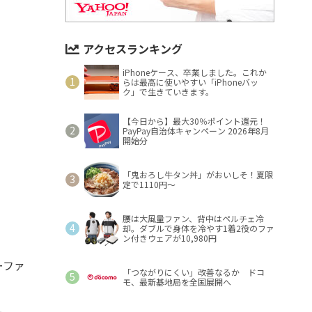
アクセスランキング
iPhoneケース、卒業しました。これか
らは最高に使いやすい「iPhoneバッ
ク」で生きていきます。
【今日から】最大30％ポイント還元！
PayPay自治体キャンペーン 2026年8月
開始分
「鬼おろし牛タン丼」がおいしそ！夏限
定で1110円～
腰は大風量ファン、背中はペルチェ冷
却。ダブルで身体を冷やす1着2役のファ
ン付きウェアが10,980円
ーファ
「つながりにくい」改善なるか ドコ
モ、最新基地局を全国展開へ