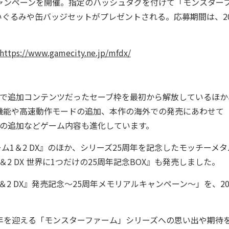
ャンペーンを開催。指定のハッシュタグを付けて「モンスター
ぐるみや缶バッジセットがプレゼントされる。応募期間は、20
https://www.gamecity.ne.jp/mfdx/
版で追加コンテンツだったセーブ枠を最初から解放しているほか
機能や高速動作モードの追加、本作の海外での発売にあわせて
ンスターの追加などゲーム内容も進化しています。
ム1＆2 DX』のほか、シリーズ25周年を記念したモッチーメタ
 DX 世界に1つだけの25周年記念BOX』も発売しました。
 DX』発売記念～25周年メモリアルキャンペーン～」を、20
年を迎える「モンスターファーム」シリーズへの思い出や期待