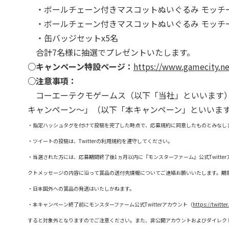
・ボールチェーン付きマスコットぬいぐるみ モッチー
・ボールチェーン付きマスコットぬいぐるみ モッチー
・缶バッジセットx5名
合計7名様に抽選でプレゼントいたします。
○キャンペーン特設ページ：
https://www.gamecity.ne
○注意事項：
コーエーテクモゲームス（以下「当社」といいます）は
キャンペーン～」（以下「本キャンペーン」といいま
・指定ハッシュタグを付けて投稿を完了した時点で、応募規約に同意したものとみなし
・ツイートの投稿は、Twitterの利用規約を遵守してください。
・当選された方には、応募期間終了後1ヵ月以内に『モンスターファーム』公式Twitter
クトメッセージの内容に沿って賞品の送付先情報についてご連絡お願いいたします。期
・日本国外への賞品の発送はいたしかねます。
・本キャンペーン終了前にモンスターファーム公式Twitterアカウント（
https://twitte
すると対象外となりますのでご注意ください。また、非公開アカウントおよびダイレク