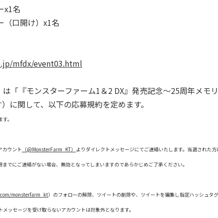
x1名
（口開け）x1名
.jp/mfdx/event03.html
「『モンスターファーム1＆2 DX』発売記念～25周年メモ
す）に関して、以下の応募規約を定めます。
ます。
アカウント
（@MonsterFarm_KT）
よりダイレクトメッセージにてご連絡いたします。当選された方
限までにご連絡がない場合、無効となってしまいますのであらかじめご了承ください。
r.com/monsterfarm_kt
）のフォローの解除、ツイートの削除や、ツイートを編集し指定ハッシュタ
トメッセージを受け取らないアカウントは対象外となります。