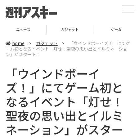
t
o
g
g
l
ニュース
ガジェット
ゲーム
e
n
a
home
>
ガジェット
>
「ウインドボーイズ！」にてゲ
v
ーム初となるイベント「灯せ！聖夜の思い出とイルミネーショ
i
ン」がスタート！
g
a
t
「ウインドボーイ
i
o
n
ズ！」にてゲーム初と
なるイベント「灯せ！
聖夜の思い出とイルミ
ネーション」がスター