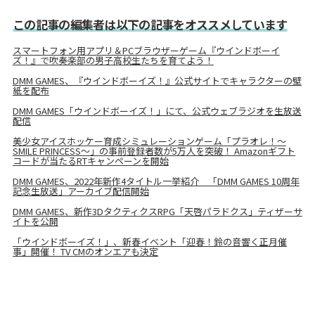
この記事の編集者は以下の記事をオススメしています
スマートフォン用アプリ＆PCブラウザーゲーム『ウインドボーイ
ズ！』で吹奏楽部の男子高校生たちを育てよう！
DMM GAMES、『ウインドボーイズ！』公式サイトでキャラクターの壁
紙を配布
DMM GAMES「ウインドボーイズ！」にて、公式ウェブラジオを生放送
配信
美少女アイスホッケー育成シミュレーションゲーム「プラオレ！～
SMILE PRINCESS～」の事前登録者数が5万人を突破！ Amazonギフト
コードが当たるRTキャンペーンを開始
DMM GAMES、2022年新作4タイトル一挙紹介 「DMM GAMES 10周年
記念生放送」アーカイブ配信開始
DMM GAMES、新作3DタクティクスRPG「天啓パラドクス」ティザーサ
イトを公開
「ウインドボーイズ！」、新春イベント「迎春！鈴の音響く正月催
事」開催！ TV CMのオンエアも決定