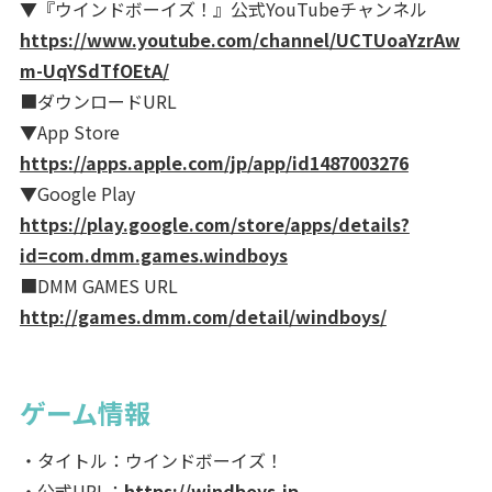
▼『ウインドボーイズ！』公式YouTubeチャンネル
https://www.youtube.com/channel/UCTUoaYzrAw
m-UqYSdTfOEtA/
■ダウンロードURL
▼App Store
https://apps.apple.com/jp/app/id1487003276
▼Google Play
https://play.google.com/store/apps/details?
id=com.dmm.games.windboys
■DMM GAMES URL
http://games.dmm.com/detail/windboys/
ゲーム情報
・タイトル：ウインドボーイズ！
・公式URL：
https://windboys.jp