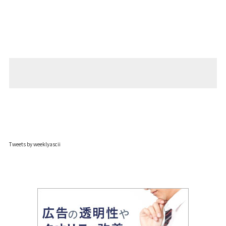
Tweets by weeklyascii