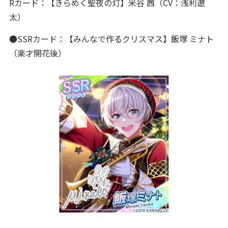
Rカード：【きらめく聖夜の灯】米谷 茜（CV：浅利遼
太）
●SSRカード：【みんなで作るクリスマス】飯塚 ミナト
（楽才開花後）