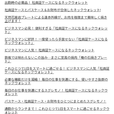
出勤時の必需品！ 社員証ケースになるネックウォレット
社員証ケースとパスケース＆お財布が合体したネックウォレット!
天然花崗岩プレートによる遠赤外線が、お肉を極限まで美味しく焼き
上げます！
ビジネスマン必見！ 便利すぎる「社員証ケースになるネックウォレッ
ト」
ビジネスマンに好評！ 一度使ったら手放せない「社員証ケースになる
ネックウォレット」
ビジネスマンに人気！ 社員証ケースになるネックウォレット
鉄板では味わえないこの旨み…まさに至高の焼肉「俺の石焼きプレー
ト」
これひとつで1日をスマートに過ごせる！ ビジネスマンに人気「社員証
ケースになるネックウォレット」
必要な機能だけを凝縮！ 毎日の仕事を快適にする、使いやすさ抜群の
ネックウォレット
毎日のお仕事を快適にするスグレモノ！ 社員証ケースになるネックウ
ォレット
パスケース・社員証ケース・お財布をひとつにまとめたスグレモノ！
通勤からランチまで！ これひとつで1日をスマートに過ごせるネックウ
ォレット