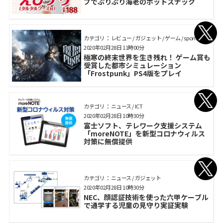
プでぷりぷり海老のホットスナック
カテゴリ： レビュー / ガジェット / ゲーム / sponsored
2020年02月28日 11時00分
極寒の終末世界を生き残れ！ ゲーム賞も
受賞した都市シミュレーション
「Frostpunk」PS4版をプレイ
カテゴリ： ニュース / ICT
2020年02月28日 10時30分
富士ソフト、テレワーク支援システム
「moreNOTE」を新型コロナウィルス
対策に無償提供
カテゴリ： ニュース / ガジェット
2020年02月28日 10時30分
NEC、顔認証技術を使った六甲ケーブル
で通学する児童の見守り実証実験