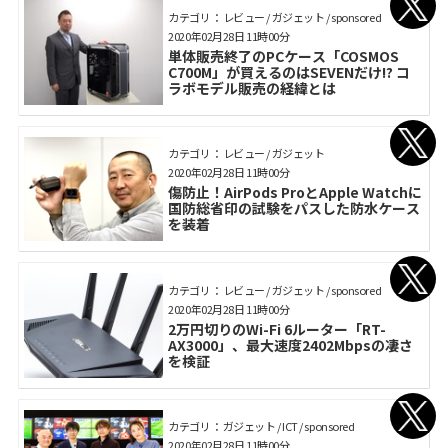
カテゴリ： レビュー / ガジェット / sponsored
2020年02月28日 11時00分
単体販売終了のPCケース「COSMOS
C700M」が買えるのはSEVENだけ!? コ
ラボモデル販売の経緯とは
カテゴリ： レビュー / ガジェット
2020年02月28日 11時00分
傷防止！AirPods ProとApple Watchに
国防総省印の試験をパスした防水ケース
を装着
カテゴリ： レビュー / ガジェット / sponsored
2020年02月28日 11時00分
2万円切りのWi-Fi 6ルーター「RT-
AX3000」、最大速度2402Mbpsの凄さ
を検証
カテゴリ： ガジェット / ICT / sponsored
2020年02月28日 11時00分