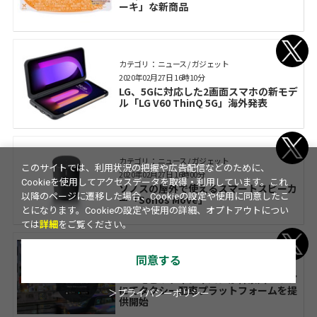
ーキ」な新商品
カテゴリ： ニュース / ガジェット
2020年02月27日 16時10分
LG、5Gに対応した2画面スマホの新モデ
ル「LG V60 ThinQ 5G」海外発表
カテゴリ： ニュース / ガジェット
このサイトでは、利用状況の把握や広告配信などのために、
2020年02月27日 16時00分
Cookieを使用してアクセスデータを取得・利用しています。これ
ソノスの屋外で使えるスマートスピーカ
以降のページに遷移した場合、Cookieの設定や使用に同意したこ
ー「Sonos Move」
とになります。Cookieの設定や使用の詳細、オプトアウトについ
ては
詳細
をご覧ください。
カテゴリ： ニュース / ガジェット
同意する
2020年02月27日 15時15分
DiDiモビリティジャパンが神奈川エリア
にてタクシー配車プラットフォームを提
＞プライバシーポリシー
供開始