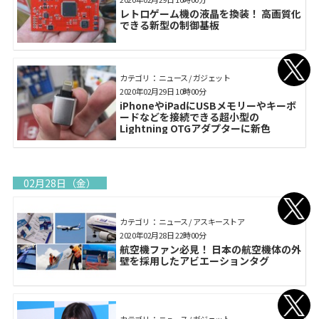
レトロゲーム機の液晶を換装！ 高画質化
できる新型の制御基板
カテゴリ： ニュース / ガジェット
2020年02月29日 10時00分
iPhoneやiPadにUSBメモリーやキーボ
ードなどを接続できる超小型の
Lightning OTGアダプターに新色
02月28日（金）
カテゴリ： ニュース / アスキーストア
2020年02月28日 22時00分
航空機ファン必見！ 日本の航空機体の外
壁を採用したアビエーションタグ
カテゴリ： ニュース / ガジェット