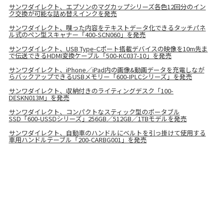
サンワダイレクト、エプソンのマグカップシリーズ各色12回分のイン
ク交換が可能な詰め替えインクを発売
サンワダイレクト、喋った内容をテキストデータ化できるタッチパネ
ル式のペン型スキャナー「400-SCN060」を発売
サンワダイレクト、USB Type-Cポート搭載デバイスの映像を10m先ま
で伝送できるHDMI変換ケーブル「500-KC037-10」を発売
サンワダイレクト、iPhone／iPad内の画像&動画データを充電しなが
らバックアップできるUSBメモリー「600-IPLCシリーズ」を発売
サンワダイレクト、収納付きのライティングデスク「100-
DESKN013M」を発売
サンワダイレクト、コンパクトなスティック型のポータブル
SSD「600-USSDシリーズ」256GB／512GB／1TBモデルを発売
サンワダイレクト、自動車のハンドルにベルトを引っ掛けて使用する
車用ハンドルテーブル「200-CARBG001」を発売