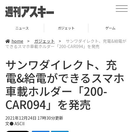
t
o
g
g
l
ニュース
ガジェット
ゲーム
e
n
a
home
>
ガジェット
>
サンワダイレクト、充電&給電が
v
できるスマホ車載ホルダー「200-CAR094」を発売
i
g
a
サンワダイレクト、充
t
i
o
電&給電ができるスマホ
n
車載ホルダー「200-
CAR094」を発売
2021年12月24日 17時30分更新
文● ASCII