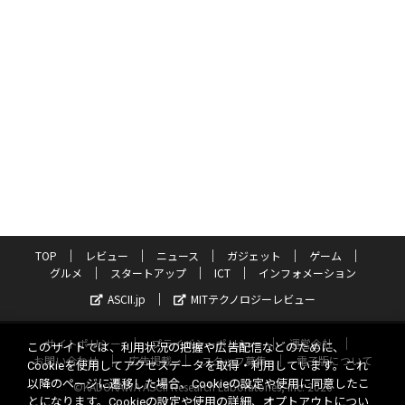
TOP
レビュー
ニュース
ガジェット
ゲーム
グルメ
スタートアップ
ICT
インフォメーション
ASCII.jp
MITテクノロジーレビュー
サイトポリシー
プライバシーポリシー
運営会社
このサイトでは、利用状況の把握や広告配信などのために、
お問い合わせ
広告掲載
スタッフ募集
電子版について
Cookieを使用してアクセスデータを取得・利用しています。これ
以降のページに遷移した場合、Cookieの設定や使用に同意したこ
©KADOKAWA ASCII Research Laboratories, Inc. 2026
とになります。Cookieの設定や使用の詳細、オプトアウトについ