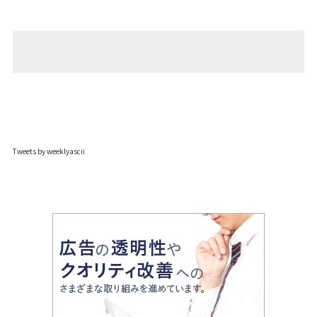
Tweets by weeklyascii