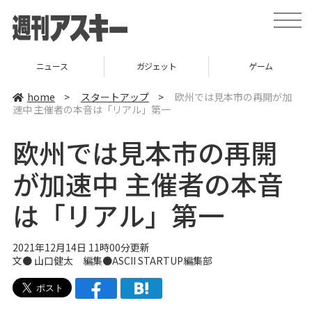
t
o
g
g
l
ニュース
ガジェット
ゲーム
e
n
a
home
>
スタートアップ
>
欧州では見本市の再開が加
v
速中 主催者の本音は「リアル」第一
i
g
a
欧州では見本市の再開
t
i
o
が加速中 主催者の本音
n
は「リアル」第一
2021年12月14日 11時00分更新
文● 山口健太 編集●
ASCII STARTUP編集部