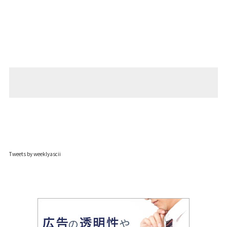
Tweets by weeklyascii