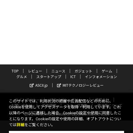
TOP
レビュー
ニュース
ガジェット
ゲーム
グルメ
スタートアップ
ICT
インフォメーション
ASCII.jp
MITテクノロジーレビュー
サイトポリシー
プライバシーポリシー
運営会社
このサイトでは、利用状況の把握や広告配信などのために、
お問い合わせ
広告掲載
スタッフ募集
電子版について
Cookieを使用してアクセスデータを取得・利用しています。これ
以降のページに遷移した場合、Cookieの設定や使用に同意したこ
©KADOKAWA ASCII Research Laboratories, Inc. 2026
とになります。Cookieの設定や使用の詳細、オプトアウトについ
ては
詳細
をご覧ください。