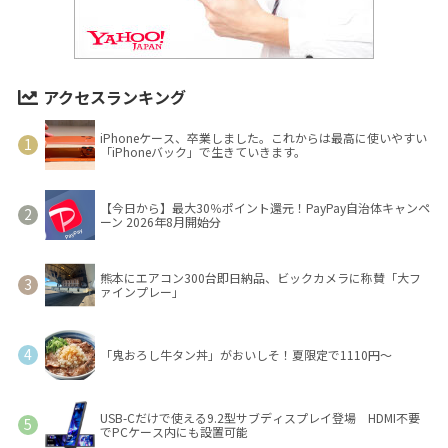
アクセスランキング
iPhoneケース、卒業しました。これからは最高に使いやすい
「iPhoneバック」で生きていきます。
【今日から】最大30％ポイント還元！PayPay自治体キャンペ
ーン 2026年8月開始分
熊本にエアコン300台即日納品、ビックカメラに称賛「大フ
ァインプレー」
「鬼おろし牛タン丼」がおいしそ！夏限定で1110円～
USB-Cだけで使える9.2型サブディスプレイ登場 HDMI不要
でPCケース内にも設置可能