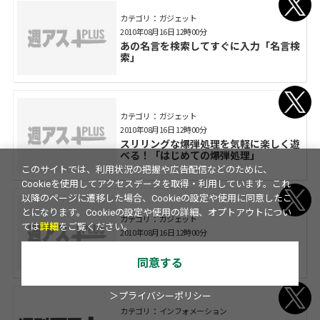
カテゴリ： ガジェット
2010年08月16日 12時00分
あの名言を検索してすぐに入力「名言検
索」
カテゴリ： ガジェット
2010年08月16日 12時00分
スリリングな爆弾処理を気軽に楽しく遊
べる！「はじめての爆弾処理」
このサイトでは、利用状況の把握や広告配信などのために、
Cookieを使用してアクセスデータを取得・利用しています。これ
以降のページに遷移した場合、Cookieの設定や使用に同意したこ
とになります。Cookieの設定や使用の詳細、オプトアウトについ
カテゴリ： ガジェット
ては
詳細
をご覧ください。
2010年08月16日 12時00分
QRコードで名刺交換！「QR我風」
同意する
＞プライバシーポリシー
カテゴリ： インフォメーション