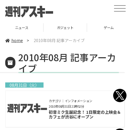
toggle
naviga
ニュース
ガジェット
ゲーム
home
>
2010年08月 記事アーカイブ
2010年08月 記事アーカ
イブ
08月31日（火）
カテゴリ： インフォメーション
2010年08月31日 21時52分
初音ミク生誕記念！ 1日限定の上映会＆
カフェが渋谷にオープン