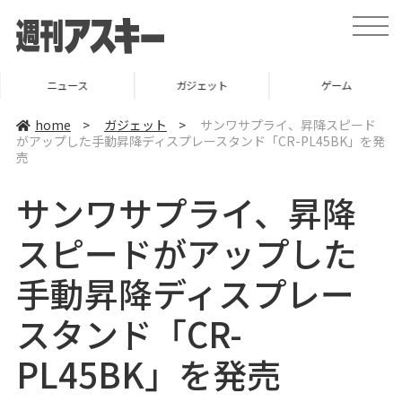
t
o
g
g
l
ニュース
ガジェット
ゲーム
e
n
a
home
>
ガジェット
>
サンワサプライ、昇降スピード
v
がアップした手動昇降ディスプレースタンド「CR-PL45BK」を発
i
売
g
a
t
サンワサプライ、昇降
i
o
n
スピードがアップした
手動昇降ディスプレー
スタンド「CR-
PL45BK」を発売