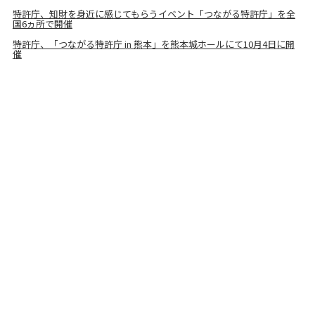
特許庁、知財を身近に感じてもらうイベント「つながる特許庁」を全
国6ヵ所で開催
特許庁、「つながる特許庁 in 熊本」を熊本城ホールにて10月4日に開
催