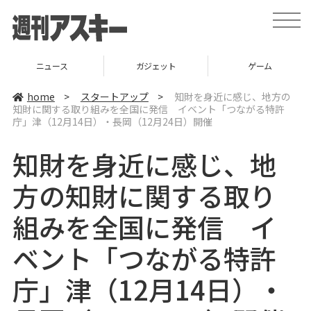
t
o
g
g
l
ニュース
ガジェット
ゲーム
e
n
a
home
>
スタートアップ
>
知財を身近に感じ、地方の
v
知財に関する取り組みを全国に発信 イベント「つながる特許
i
庁」津（12月14日）・長岡（12月24日）開催
g
a
t
知財を身近に感じ、地
i
o
n
方の知財に関する取り
組みを全国に発信 イ
ベント「つながる特許
庁」津（12月14日）・