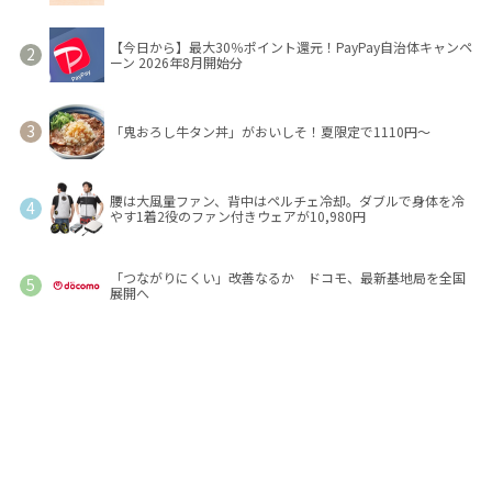
【今日から】最大30％ポイント還元！PayPay自治体キャンペ
ーン 2026年8月開始分
「鬼おろし牛タン丼」がおいしそ！夏限定で1110円～
腰は大風量ファン、背中はペルチェ冷却。ダブルで身体を冷
やす1着2役のファン付きウェアが10,980円
「つながりにくい」改善なるか ドコモ、最新基地局を全国
展開へ