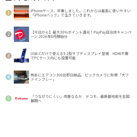
iPhoneケース、卒業しました。これからは最高に使いやすい
「iPhoneバック」で生きていきます。
【今日から】最大30％ポイント還元！PayPay自治体キャンペ
ーン 2026年8月開始分
USB-Cだけで使える9.2型サブディスプレイ登場 HDMI不要
でPCケース内にも設置可能
熊本にエアコン300台即日納品、ビックカメラに称賛「大フ
ァインプレー」
「つながりにくい」改善なるか ドコモ、最新基地局を全国
展開へ