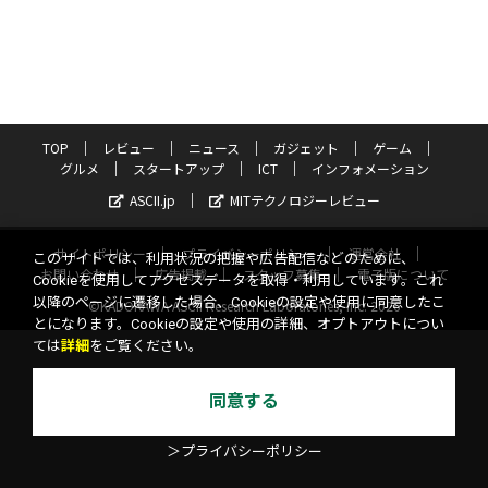
TOP
レビュー
ニュース
ガジェット
ゲーム
グルメ
スタートアップ
ICT
インフォメーション
ASCII.jp
MITテクノロジーレビュー
サイトポリシー
プライバシーポリシー
運営会社
このサイトでは、利用状況の把握や広告配信などのために、
お問い合わせ
広告掲載
スタッフ募集
電子版について
Cookieを使用してアクセスデータを取得・利用しています。これ
以降のページに遷移した場合、Cookieの設定や使用に同意したこ
©KADOKAWA ASCII Research Laboratories, Inc. 2026
とになります。Cookieの設定や使用の詳細、オプトアウトについ
ては
詳細
をご覧ください。
同意する
＞プライバシーポリシー