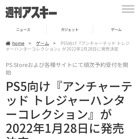
t
o
g
g
l
ニュース
ガジェット
ゲーム
e
n
a
home
>
ゲーム
>
PS5向け『アンチャーテッド トレジ
v
ャーハンターコレクション』が2022年1月28日に発売決定
i
g
a
PS Storeおよび各種サイトにて順次予約受付を開
t
i
始
o
n
PS5向け『アンチャーテ
ッド トレジャーハンタ
ーコレクション』が
2022年1月28日に発売