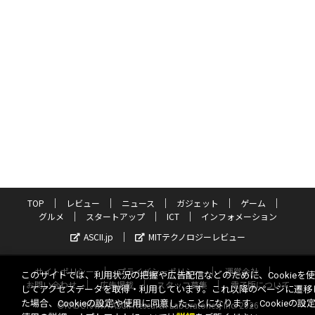
TOP
レビュー
ニュース
ガジェット
ゲーム
グルメ
スタートアップ
ICT
インフォメーション
ASCII.jp
MITテクノロジーレビュー
サイトポリシー
プライバシーポリシー
運営会社
このサイトでは、利用状況の把握や広告配信などのために、Cookieを
お問い合わせ
広告掲載
スタッフ募集
電子版について
してアクセスデータを取得・利用しています。これ以降のページに遷移
た場合、Cookieの設定や使用に同意したことになります。Cookieの設
©KADOKAWA ASCII Research Laboratories, Inc. 2026