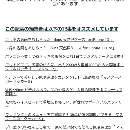
合があります
この記事の編集者は以下の記事をオススメしています
ゴッホの名画をあしらった「ikins 天然貝ケース for iPhone 13 」
世界の名画をあしらった「ikins 天然貝ケース for iPhone 13 Pro」
パソコン不要！ VHSデッキの映像をこれ1台でデジタルデータに変換！
アウトドアに、災害の供えに、出力2000W＆容量2000Whの大容量ポー
タブルバッテリー「AS2K-JP」
ヘルシーで美味しい低温調理をカンタンに！低温調理器「マスタース
ロークッカーS」
VHSや8mmビデオカメラ、DVDや昔のゲーム機の映像をボタン一つで
録画！
充電もハイスピードで環境にも優しい、新世代のポータブルバッテリ
ー
ワンランク上のメニューをご家庭で！ 簡単に低温調理ができる「マス
タースロークッカーS」
プロ並みの料理をご自宅で! 底の浅い鍋でも使える低温調理器「マス