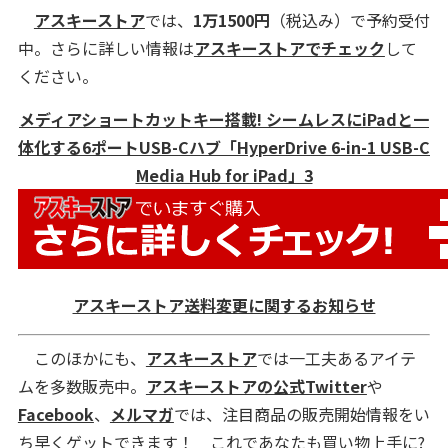
アスキーストア
では、
1万1500円
（税込み）で予約受付
中。さらに詳しい情報は
アスキーストアでチェック
して
ください。
メディアショートカットキー搭載! シームレスにiPadと一
体化する6ポートUSB-Cハブ「HyperDrive 6-in-1 USB-C
Media Hub for iPad」3
アスキーストア送料変更に関するお知らせ
このほかにも、
アスキーストア
では一工夫あるアイテ
ムを多数販売中。
アスキーストアの公式Twitter
や
Facebook
、
メルマガ
では、注目商品の販売開始情報をい
ち早くゲットできます！ これであなたも買い物上手に?