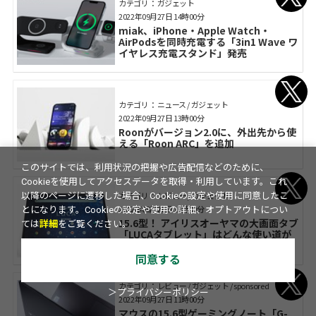
カテゴリ： ガジェット
2022年09月27日 14時00分
miak、iPhone・Apple Watch・
AirPodsを同時充電する「3in1 Wave ワ
イヤレス充電スタンド」発売
カテゴリ： ニュース / ガジェット
2022年09月27日 13時00分
Roonがバージョン2.0に、外出先から使
える「Roon ARC」を追加
このサイトでは、利用状況の把握や広告配信などのために、
Cookieを使用してアクセスデータを取得・利用しています。これ
カテゴリ： レビュー / ガジェット
以降のページに遷移した場合、Cookieの設定や使用に同意したこ
2022年09月27日 12時00分
とになります。Cookieの設定や使用の詳細、オプトアウトについ
15.6型！ アイリスオーヤマの大画面タブ
ては
詳細
をご覧ください。
「LUCAタブレット」はどんな使い道が
あるか
同意する
カテゴリ： レビュー / ガジェット / sponsored
＞プライバシーポリシー
2022年09月27日 11時00分
マウスの15.6型ゲーミングノート「G-