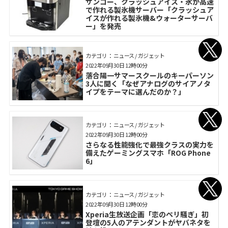
サンコー、クラッシュアイス・氷が高速
で作れる製氷機サーバー「クラッシュア
イスが作れる製氷機&ウォーターサーバ
ー」を発売
カテゴリ： ニュース / ガジェット
2022年09月30日 12時00分
落合陽一サマースクールのキーパーソン
3人に聞く「なぜアナログのサイアノタ
イプをテーマに選んだのか？」
カテゴリ： ニュース / ガジェット
2022年09月30日 12時00分
さらなる性能強化で最強クラスの実力を
備えたゲーミングスマホ「ROG Phone
6」
カテゴリ： ニュース / ガジェット
2022年09月30日 12時00分
Xperia生放送企画「恋のペリ騒ぎ」初
登壇の5人のアテンダントがヤバネタを