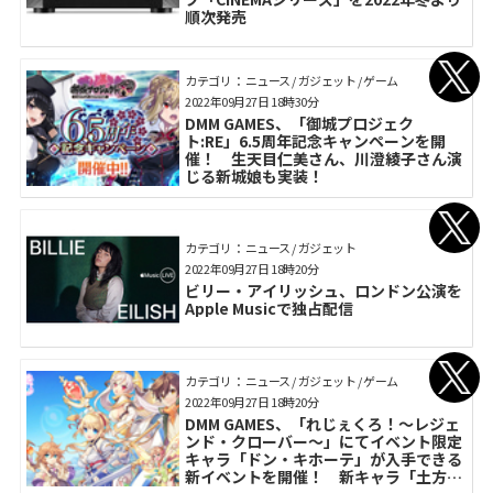
順次発売
カテゴリ： ニュース / ガジェット / ゲーム
2022年09月27日 18時30分
DMM GAMES、「御城プロジェク
ト:RE」6.5周年記念キャンペーンを開
催！ 生天目仁美さん、川澄綾子さん演
じる新城娘も実装！
カテゴリ： ニュース / ガジェット
2022年09月27日 18時20分
ビリー・アイリッシュ、ロンドン公演を
Apple Musicで独占配信
カテゴリ： ニュース / ガジェット / ゲーム
2022年09月27日 18時20分
DMM GAMES、「れじぇくろ！～レジェ
ンド・クローバー～」にてイベント限定
キャラ「ドン・キホーテ」が入手できる
新イベントを開催！ 新キャラ「土方歳