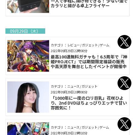
一人で手軽に揚げ物できる！ 少ない油で
カラリと揚がる卓上フライヤー
09月29日（木）
カテゴリ： レビュー / ガジェット / ゲーム
2022年09月29日 22時00分
最高100連無料ガチャも！6.5周年で『神
姫PROJECT』では期間限定福袋の販売
や高天原を舞台としたイベントが開催中
カテゴリ： ニュース / ガジェット
2022年09月29日 20時00分
「1000年に一度のロリ巨乳」花咲ひよ
り、2nd DVDはちょっぴりエッチで甘い
雰囲気に！
カテゴリ： ニュース / ガジェット / ゲーム
2022年09月29日 19時10分