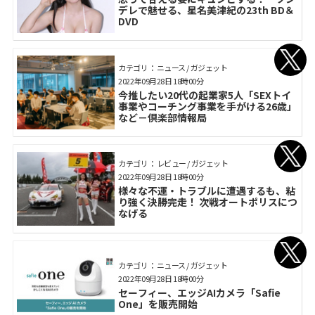
デレで魅せる、星名美津紀の23th BD＆
DVD
カテゴリ： ニュース / ガジェット
2022年09月28日 18時00分
今推したい20代の起業家5人「SEXトイ
事業やコーチング事業を手がける26歳」
など－倶楽部情報局
カテゴリ： レビュー / ガジェット
2022年09月28日 18時00分
様々な不運・トラブルに遭遇するも、粘
り強く決勝完走！ 次戦オートポリスにつ
なげる
カテゴリ： ニュース / ガジェット
2022年09月28日 18時00分
セーフィー、エッジAIカメラ「Safie
One」を販売開始