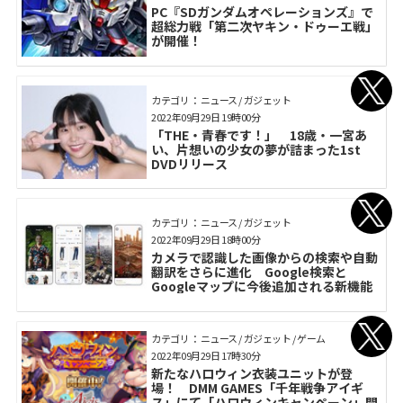
PC『SDガンダムオペレーションズ』で
超総力戦「第二次ヤキン・ドゥーエ戦」
が開催！
カテゴリ： ニュース / ガジェット
2022年09月29日 19時00分
「THE・青春です！」 18歳・一宮あ
い、片想いの少女の夢が詰まった1st
DVDリリース
カテゴリ： ニュース / ガジェット
2022年09月29日 18時00分
カメラで認識した画像からの検索や自動
翻訳をさらに進化 Google検索と
Googleマップに今後追加される新機能
カテゴリ： ニュース / ガジェット / ゲーム
2022年09月29日 17時30分
新たなハロウィン衣装ユニットが登
場！ DMM GAMES「千年戦争アイギ
ス」にて「ハロウィンキャンペーン」開