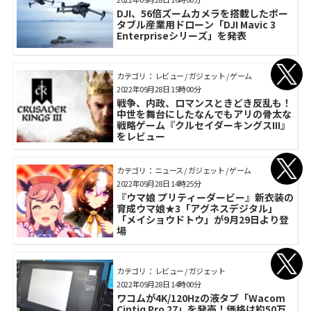
DJI、56倍ズームカメラを搭載したポー
タブル産業用ドローン「DJI Mavic 3
Enterpriseシリーズ」を発表
カテゴリ： レビュー / ガジェット / ゲーム
2022年09月28日 15時00分
戦争、内政、ロマンスときどき反乱も！
中世を舞台にしたなんでもアリの骨太な
戦略ゲーム『クルセイダーキングスIII』
をレビュー
カテゴリ： ニュース / ガジェット / ゲーム
2022年09月28日 14時25分
『ウマ娘 プリティーダービー』新衣装の
育成ウマ娘★3「アグネスデジタル」
「メイショウドトウ」が9月29日より登
場
カテゴリ： レビュー / ガジェット
2022年09月28日 14時00分
ワコムが4K/120Hzの液タブ「Wacom
Cintiq Pro 27」を発売！価格は約50万