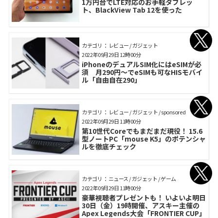
1万円台でLTE対応のお手軽タブレッ
ト、BlackView Tab 12を使った
カテゴリ： レビュー / ガジェット
2022年09月29日 12時00分
iPhoneのデュアルSIM化にはeSIMが必
須 月290円～でeSIMも可なHISモバイ
ル「自由自在290」
カテゴリ： レビュー / ガジェット / sponsored
2022年09月29日 11時00分
第10世代Coreでもまだまだ現役！ 15.6
型ノートPC「mouse K5」のポテンシャ
ルを徹底チェック
カテゴリ： ニュース / ガジェット / ゲーム
2022年09月29日 11時00分
豪華視聴者プレゼントも！ いよいよ明日
30日（金）19時開催、アスキー主催の
Apex Legends大会「FRONTIER CUP」