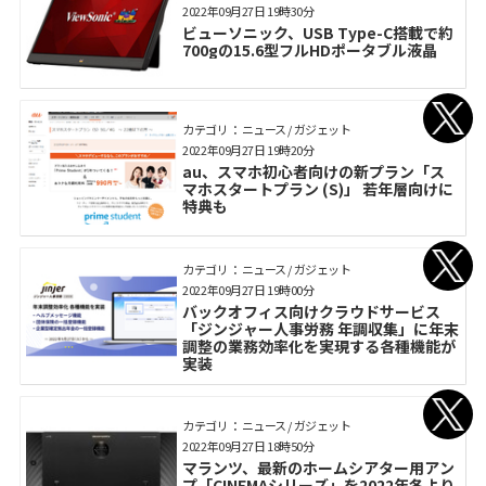
2022年09月27日 19時30分
ビューソニック、USB Type-C搭載で約
700gの15.6型フルHDポータブル液晶
カテゴリ： ニュース / ガジェット
2022年09月27日 19時20分
au、スマホ初心者向けの新プラン「ス
マホスタートプラン (S)」 若年層向けに
特典も
カテゴリ： ニュース / ガジェット
2022年09月27日 19時00分
バックオフィス向けクラウドサービス
「ジンジャー人事労務 年調収集」に年末
調整の業務効率化を実現する各種機能が
実装
カテゴリ： ニュース / ガジェット
2022年09月27日 18時50分
マランツ、最新のホームシアター用アン
プ「CINEMAシリーズ」を2022年冬より