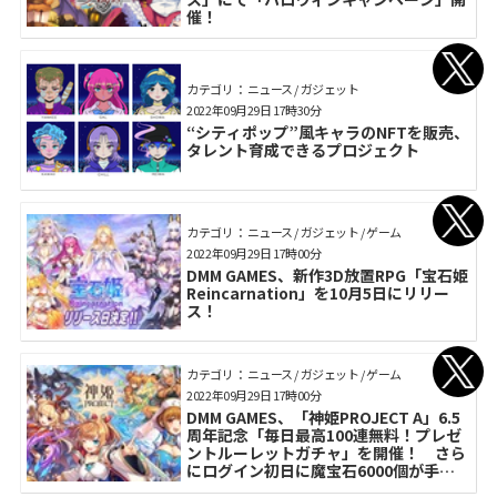
催！
カテゴリ： ニュース / ガジェット
2022年09月29日 17時30分
“シティポップ”風キャラのNFTを販売、
タレント育成できるプロジェクト
カテゴリ： ニュース / ガジェット / ゲーム
2022年09月29日 17時00分
DMM GAMES、新作3D放置RPG「宝石姫
Reincarnation」を10月5日にリリー
ス！
カテゴリ： ニュース / ガジェット / ゲーム
2022年09月29日 17時00分
DMM GAMES、「神姫PROJECT A」6.5
周年記念「毎日最高100連無料！プレゼ
ントルーレットガチャ」を開催！ さら
にログイン初日に魔宝石6000個が手に
入るログインボーナスも開催