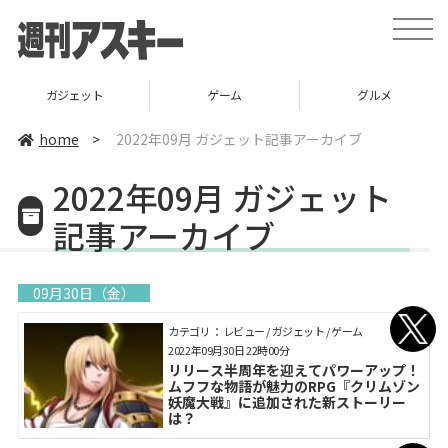
toggle
naviga
ガジェット
ゲーム
グルメ
home
>
2022年09月 ガジェット記事アーカイブ
2022年09月 ガジェット
記事アーカイブ
09月30日（金）
カテゴリ： レビュー / ガジェット / ゲーム
2022年09月30日 22時00分
リリース半周年を迎えてパワーアップ！
ムフフな物語が魅力のRPG『クリムゾン
妖魔大戦』に追加された新ストーリー
は？