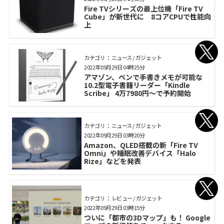
Fire TVシリーズの最上位機「Fire TV
Cube」が新世代に 8コアCPUで性能向
上
カテゴリ： ニュース / ガジェット
2022年09月29日 04時25分
アマゾン、ペンで手書きメモが可能な
10.2型電子書籍リーダー「Kindle
Scribe」 4万7980円～で予約開始
カテゴリ： ニュース / ガジェット
2022年09月29日 03時20分
Amazon、QLED搭載の新「Fire TV
Omni」や睡眠改善デバイス「Halo
Rize」などを発表
カテゴリ： レビュー / ガジェット
2022年09月29日 03時15分
ついに「都市の3Dマップ」も！ Google