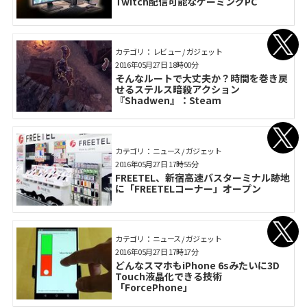
Twitch配信可能なゲーミングPC
カテゴリ： レビュー / ガジェット
2016年05月27日 18時00分
そんなルートで大丈夫か？時間を巻き戻
せるステルス暗殺アクション
『Shadwen』：Steam
カテゴリ： ニュース / ガジェット
2016年05月27日 17時55分
FREETEL、新宿高速バスターミナル跡地
に「FREETELコーナー」オープン
カテゴリ： ニュース / ガジェット
2016年05月27日 17時17分
どんなスマホもiPhone 6sみたいに3D
Touch液晶化できる技術
「ForcePhone」