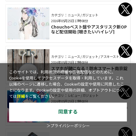
カテゴリ： ニュース / ガジェット
2016年05月25日 17時08分
Chouchoベスト盤やアスタリスク新OP
など配信開始 [聴きたいハイレゾ]
カテゴリ： ニュース / ガジェット / アスキーストア
2016年05月25日 17時00分
スマホが鍵になる！防水スマート南京錠
このサイトでは、利用状況の把握や広告配信などのために、
「noke（ノーク）」
Cookieを使用してアクセスデータを取得・利用しています。これ
以降のページに遷移した場合、Cookieの設定や使用に同意したこ
とになります。Cookieの設定や使用の詳細、オプトアウトについ
カテゴリ： レビュー / ガジェット
ては
詳細
をご覧ください。
2016年05月25日 17時00分
丁寧な作りのクッキクリッカー系のRPG
同意する
が1位！iPhone人気無料ゲームベスト
10【5/16～5/22】
＞プライバシーポリシー