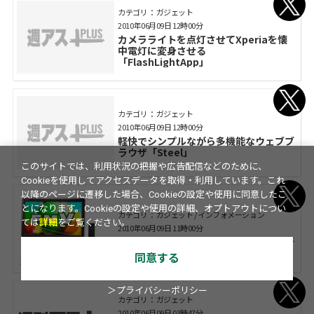
カテゴリ： ガジェット
2010年06月09日 12時00分
カメラライトを点灯させてXperiaを懐
中電灯に変身させる
「FlashLightApp」
カテゴリ： ガジェット
2010年06月09日 12時00分
軽快でシンプルながら多機能なウェブブ
ラウザ「Steel」
このサイトでは、利用状況の把握や広告配信などのために、
Cookieを使用してアクセスデータを取得・利用しています。これ
以降のページに遷移した場合、Cookieの設定や使用に同意したこ
とになります。Cookieの設定や使用の詳細、オプトアウトについ
カテゴリ： ガジェット / インフォメーション
ては
詳細
をご覧ください。
2010年06月09日 11時00分
富士通、夏モデルからブランド名を一新
同意する
＞プライバシーポリシー
カテゴリ： ガジェット
2010年06月09日 03時47分