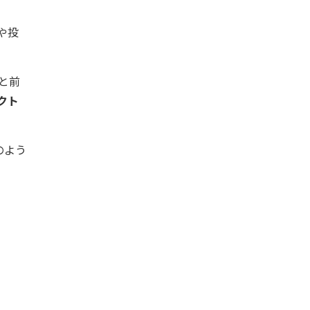
や投
と前
クト
のよう