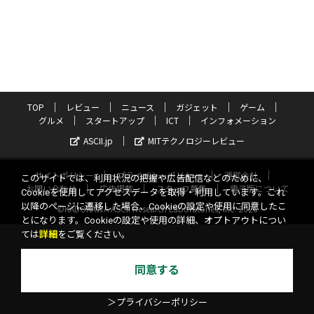
TOP
レビュー
ニュース
ガジェット
ゲーム
グルメ
スタートアップ
ICT
インフォメーション
ASCII.jp
MITテクノロジーレビュー
サイトポリシー
プライバシーポリシー
運営会社
このサイトでは、利用状況の把握や広告配信などのために、
お問い合わせ
広告掲載
スタッフ募集
電子版について
Cookieを使用してアクセスデータを取得・利用しています。これ
以降のページに遷移した場合、Cookieの設定や使用に同意したこ
©KADOKAWA ASCII Research Laboratories, Inc. 2026
とになります。Cookieの設定や使用の詳細、オプトアウトについ
ては
詳細
をご覧ください。
同意する
＞プライバシーポリシー