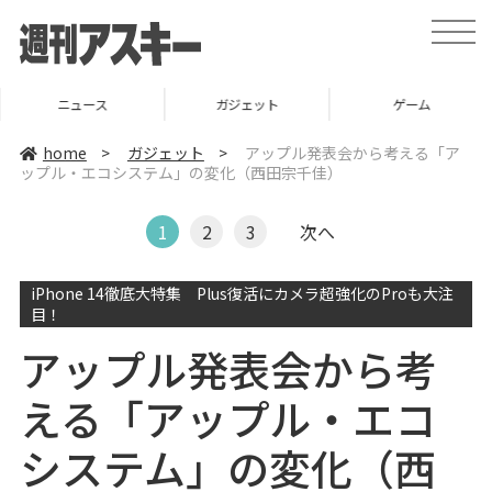
t
o
g
g
l
ニュース
ガジェット
ゲーム
e
n
a
home
>
ガジェット
>
アップル発表会から考える「ア
v
ップル・エコシステム」の変化（西田宗千佳）
i
g
a
t
1
2
3
次へ
i
o
n
iPhone 14徹底大特集 Plus復活にカメラ超強化のProも大注
目！
アップル発表会から考
える「アップル・エコ
システム」の変化（西