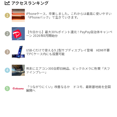
アクセスランキング
iPhoneケース、卒業しました。これからは最高に使いやすい
「iPhoneバック」で生きていきます。
【今日から】最大30％ポイント還元！PayPay自治体キャンペ
ーン 2026年8月開始分
USB-Cだけで使える9.2型サブディスプレイ登場 HDMI不要
でPCケース内にも設置可能
熊本にエアコン300台即日納品、ビックカメラに称賛「大フ
ァインプレー」
「つながりにくい」改善なるか ドコモ、最新基地局を全国
展開へ