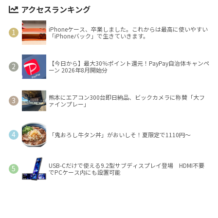
アクセスランキング
iPhoneケース、卒業しました。これからは最高に使いやすい
「iPhoneバック」で生きていきます。
【今日から】最大30％ポイント還元！PayPay自治体キャンペ
ーン 2026年8月開始分
熊本にエアコン300台即日納品、ビックカメラに称賛「大フ
ァインプレー」
「鬼おろし牛タン丼」がおいしそ！夏限定で1110円～
USB-Cだけで使える9.2型サブディスプレイ登場 HDMI不要
でPCケース内にも設置可能