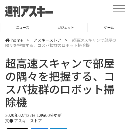
t
o
g
g
l
ニュース
ガジェット
ゲーム
e
n
a
home
>
アスキーストア
>
超高速スキャンで部屋の
v
隅々を把握する、コスパ抜群のロボット掃除機
i
g
a
超高速スキャンで部屋
t
i
o
の隅々を把握する、コ
n
スパ抜群のロボット掃
除機
2020年02月22日 12時00分更新
文●
アスキーストア