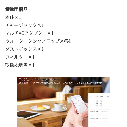
標準同梱品
本体×1
チャージドック×1
マルチACアダプター×1
ウォータータンク／モップ×各1
ダストボックス×1
フィルター×1
取扱説明書×1