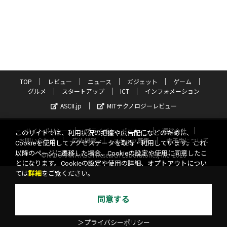
TOP
レビュー
ニュース
ガジェット
ゲーム
グルメ
スタートアップ
ICT
インフォメーション
ASCII.jp
MITテクノロジーレビュー
サイトポリシー
プライバシーポリシー
運営会社
このサイトでは、利用状況の把握や広告配信などのために、
お問い合わせ
広告掲載
スタッフ募集
電子版について
Cookieを使用してアクセスデータを取得・利用しています。これ
以降のページに遷移した場合、Cookieの設定や使用に同意したこ
©KADOKAWA ASCII Research Laboratories, Inc. 2026
とになります。Cookieの設定や使用の詳細、オプトアウトについ
ては
詳細
をご覧ください。
同意する
＞プライバシーポリシー