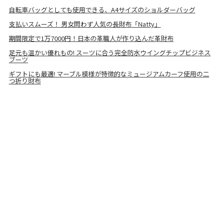
自転車バッグとしても使用できる、A4サイズのショルダーバッグ
支払いスムーズ！ 男女問わず人気の長財布「Natty」
期間限定で1万7000円！日本の革職人が作り込んだ革財布
足元も温かい優れもの! スーツに合う完全防水ウイングチップビジネス
ブーツ
ギフトにも最適! マーブル模様が特徴的なミュージアムカーフ使用の二
つ折り財布