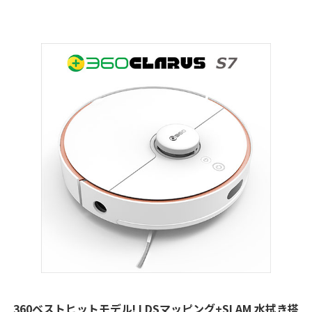
360ベストヒットモデル! LDSマッピング+SLAM 水拭き搭