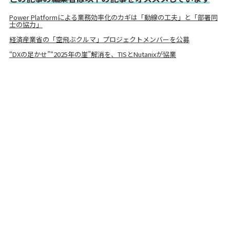
Power Platformによる業務効率化のカギは「動線の工夫」と「部署同
士の協力」
経済産業省の「空飛ぶクルマ」プロジェクトメンバーを公募
“DXの足かせ”“2025年の崖”解消を、TISとNutanixが協業