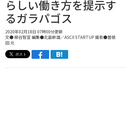
らしい働き方を提示す
るガラパゴス
2020年02月18日 07時00分更新
文● 柳谷智宣 編集●北島幹雄／ASCII STARTUP 撮影●曽根
田 元