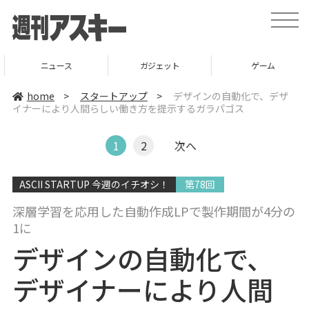
t
o
g
g
l
ニュース
ガジェット
ゲーム
e
n
a
home
>
スタートアップ
>
デザインの自動化で、デザ
v
イナーにより人間らしい働き方を提示するガラパゴス
i
g
a
t
1
2
次へ
i
o
n
ASCII STARTUP 今週のイチオシ！
第78回
深層学習を応用した自動作成LPで製作期間が4分の
1に
デザインの自動化で、
デザイナーにより人間