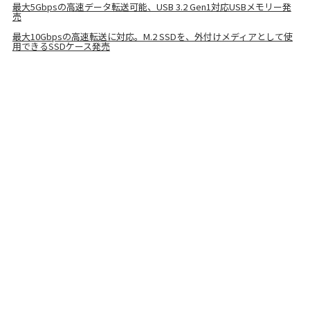
最大5Gbpsの高速データ転送可能、USB 3.2 Gen1対応USBメモリー発
売
最大10Gbpsの高速転送に対応。M.2 SSDを、外付けメディアとして使
用できるSSDケース発売