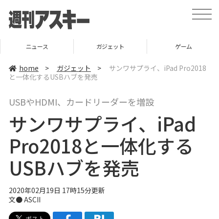
t
o
g
g
l
ニュース
ガジェット
ゲーム
e
n
a
home
>
ガジェット
>
サンワサプライ、iPad Pro2018
v
と一体化するUSBハブを発売
i
g
a
USBやHDMI、カードリーダーを増設
t
i
サンワサプライ、iPad
o
n
Pro2018と一体化する
USBハブを発売
2020年02月19日 17時15分更新
文● ASCII