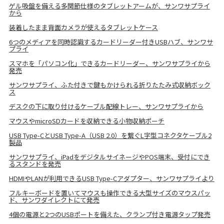
ゲル吸盤を備える多関節仕様のタブレットアームが、サンワサプライ
から
装着したまま背面カメラが使えるタブレットケース
6つのメディアを同時認識するカードリーダー付きUSBハブ、サンワサ
プライ
スマホを「パソコン化」できるカードリーダー、サンワサプライから
発売
サンワサプライ、ふた付きで鍵もかけられる折りたたみ式収納ボック
ス
デスクの下に取り付けるケーブル配線トレー、サンワサプライから
マウスやmicroSDカードを収納できる小物収納ポーチ
USB Type-CとUSB Type-A（USB 2.0）を繋ぐL字型コネクタケーブル2
製品
サンワサプライ、iPadをデジタルサイネージやPOS端末、受付にでき
るスタンドを発売
HDMIやLANが利用できるUSB Type-Cアダプター、サンワサプライより
フルキーボードを置いてマウスも操作できる大型サイズのマウスパッ
ド、サンワダイレクトにて発売
4個の電源と2つのUSBポートを備えた、クランプ付き電源タップ発売