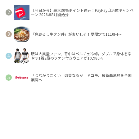
【今日から】最大30％ポイント還元！PayPay自治体キャンペ
ーン 2026年8月開始分
「鬼おろし牛タン丼」がおいしそ！夏限定で1110円～
腰は大風量ファン、背中はペルチェ冷却。ダブルで身体を冷
やす1着2役のファン付きウェアが10,980円
「つながりにくい」改善なるか ドコモ、最新基地局を全国
展開へ