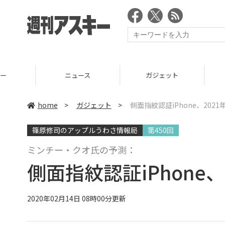
ニュース
ガジェット
ゲーム
home
>
ガジェット
>
側面指紋認証iPhone、202
篠原修司のアップルうわさ情報局
第450回
ミンチー・クオ氏の予測：
側面指紋認証iPhone
2020年02月14日 08時00分更新