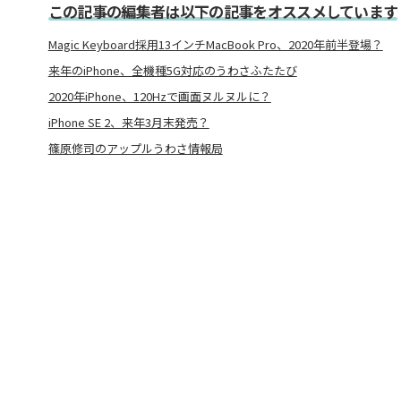
この記事の編集者は以下の記事をオススメしています
Magic Keyboard採用13インチMacBook Pro、2020年前半登場？
来年のiPhone、全機種5G対応のうわさふたたび
2020年iPhone、120Hzで画面ヌルヌルに？
iPhone SE 2、来年3月末発売？
篠原修司のアップルうわさ情報局