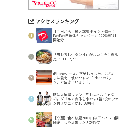
アクセスランキング
【今日から】最大30％ポイント還元！
PayPay自治体キャンペーン 2026年8月
開始分
「鬼おろし牛タン丼」がおいしそ！夏限
定で1110円～
iPhoneケース、卒業しました。これか
らは最高に使いやすい「iPhoneバッ
ク」で生きていきます。
腰は大風量ファン、背中はペルチェ冷
却。ダブルで身体を冷やす1着2役のファ
ン付きウェアが10,980円
【今週】食べ放題2000円以下へ！ 7日間
限定、しゃぶ葉ランチがお得