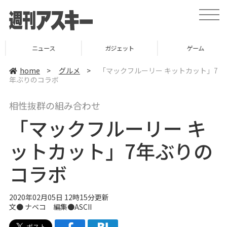
t
o
g
g
l
ニュース
ガジェット
ゲーム
e
n
a
home
>
グルメ
>
「マックフルーリー キットカット」7
v
年ぶりのコラボ
i
g
a
相性抜群の組み合わせ
t
i
「マックフルーリー キ
o
n
ットカット」7年ぶりの
コラボ
2020年02月05日 12時15分更新
文●
ナベコ
編集●ASCII