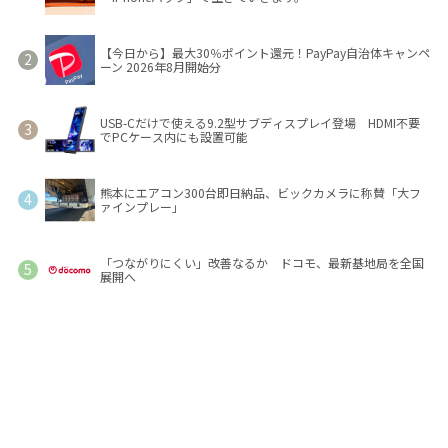
【今日から】最大30％ポイント還元！PayPay自治体キャンペ
ーン 2026年8月開始分
USB-Cだけで使える9.2型サブディスプレイ登場 HDMI不要
でPCケース内にも設置可能
熊本にエアコン300台即日納品、ビックカメラに称賛「大フ
ァインプレー」
「つながりにくい」改善なるか ドコモ、最新基地局を全国
展開へ