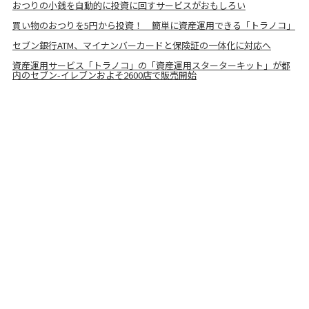
おつりの小銭を自動的に投資に回すサービスがおもしろい
買い物のおつりを5円から投資！ 簡単に資産運用できる「トラノコ」
セブン銀行ATM、マイナンバーカードと保険証の一体化に対応へ
資産運用サービス「トラノコ」の「資産運用スターターキット」が都
内のセブン-イレブンおよそ2600店で販売開始