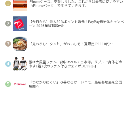
iPhoneケース、卒業しました。これからは最高に使いやすい
「iPhoneバック」で生きていきます。
【今日から】最大30％ポイント還元！PayPay自治体キャンペ
ーン 2026年8月開始分
「鬼おろし牛タン丼」がおいしそ！夏限定で1110円～
腰は大風量ファン、背中はペルチェ冷却。ダブルで身体を冷
やす1着2役のファン付きウェアが10,980円
「つながりにくい」改善なるか ドコモ、最新基地局を全国
展開へ