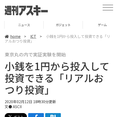
t
o
g
g
l
ニュース
ガジェット
ゲーム
e
n
a
home
>
ICT
>
小銭を1円から投入して投資できる「リ
v
アルおつり投資」
i
g
a
東京丸の内で実証実験を開始
t
i
小銭を1円から投入して
o
n
投資できる「リアルお
つり投資」
2020年02月12日 18時30分更新
文● ASCII