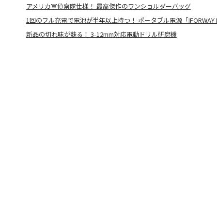
アメリカ軍偵察隊仕様！ 最高傑作のワンショルダーバッグ
1回のフル充電で電池が半年以上持つ！ ポータブル電源「IFORWAY E
新品の切れ味が蘇る！ 3-12mm対応電動ドリル研磨機