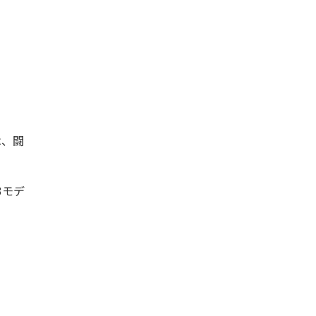
は、闘
3モデ