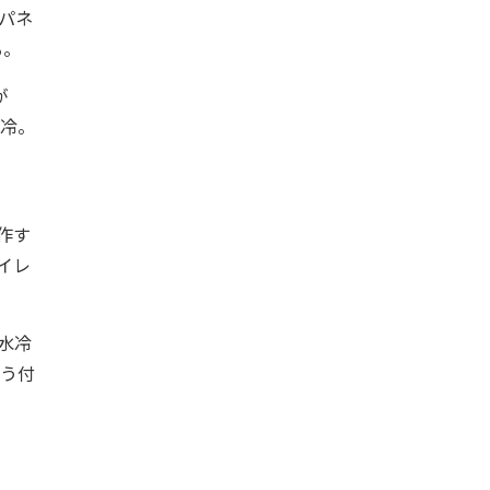
ドパネ
る。
が
空冷。
動作す
ハイレ
、水冷
いう付