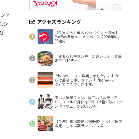
ンア
アクセスランキング
ムシ
R」
【今日から】最大30％ポイント還元！
PayPay自治体キャンペーン 2026年8月
開始分
「鬼おろし牛タン丼」がおいしそ！夏限
定で1110円～
iPhoneケース、卒業しました。これか
らは最高に使いやすい「iPhoneバッ
ク」で生きていきます。
腰は大風量ファン、背中はペルチェ冷
却。ダブルで身体を冷やす1着2役のファ
ン付きウェアが10,980円
【今週】食べ放題2000円以下へ！ 7日間
限定、しゃぶ葉ランチがお得