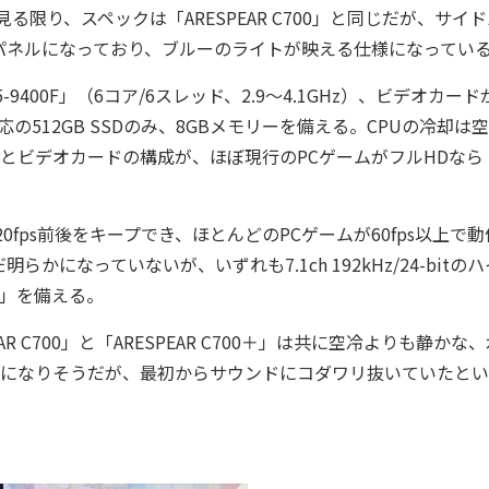
を見る限り、スペックは「ARESPEAR C700」と同じだが、サイ
パネルになっており、ブルーのライトが映える仕様になってい
 i5-9400F」（6コア/6スレッド、2.9～4.1GHz）、ビデオカード
VMe対応の512GB SSDのみ、8GBメモリーを備える。CPUの冷却は
」は、CPUとビデオカードの構成が、ほぼ現行のPCゲームがフルHDなら
120fps前後をキープでき、ほとんどのPCゲームが60fps以上で
なっていないが、いずれも7.1ch 192kHz/24-bitの
E」を備える。
C700」と「ARESPEAR C700＋」は共に空冷よりも静かな
高価になりそうだが、最初からサウンドにコダワリ抜いていたと