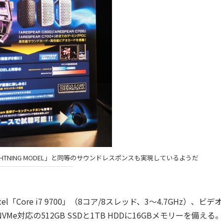
DX LIGHTNING MODEL」と同等のサウンドレスポンスも実現しているようだ
el「Core i7 9700」（8コア/8スレッド、3～4.7GHz）、ビデ
し、NVMe対応の512GB SSDと1TB HDDに16GBメモリーを備える