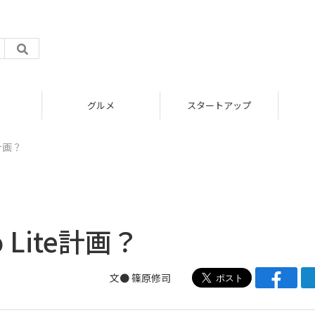
グルメ
スタートアップ
e計画？
 Lite計画？
文● 篠原修司