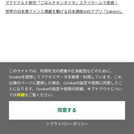
マクドナルド新作「ごはんチキンタツタ」ステイホームで実食！
世界の日本酒ファンと酒蔵を繋げる日本酒版SNSアプリ「Sakeist」
このサイトでは、利用状況の把握や広告配信などのために、
Cookieを使用してアクセスデータを取得・利用しています。これ
以降のページに遷移した場合、Cookieの設定や使用に同意したこ
とになります。Cookieの設定や使用の詳細、オプトアウトについ
ては
詳細
をご覧ください。
同意する
＞プライバシーポリシー