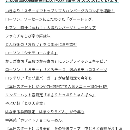
いきなり！ステーキでトップリブ＆ハンバーグのコンボを堪能！
ローソン、ソーセージにこだわった「グーードッグ」
セブン「肉汁じゅわ！」大盛ハンバーグカレードリア
ファミチキしび辛の麻辣味
どん兵衛の「おあげ」をつまみに酒を飲む
ローソン「シナモロールまん」
かっぱ寿司「三段つかみ寿司」にランプフィッシュキャビア
ローソン「とろチー」「とろテーラ」温めるチョコスイーツ
ロッテリア「エゾ鹿バーガー」が店舗限定で今年も
【本日スタート】かつや7日間限定で人気メニュー150円引き
リンガーハット春限定「あさりたっぷりちゃんぽん」
やよい軒「とり天定食」
はなまる季節限定「はまぐりうどん」が今年も
幸楽苑「ホワイトチョコらーめん」
【本日スタート】はま寿司「冬の特選フェア」中とろと銀鮭がお手頃