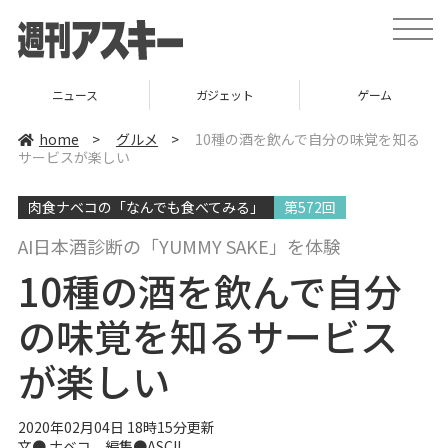
t
o
g
g
l
ニュース
ガジェット
ゲーム
e
n
a
home
>
グルメ
>
10種の酒を飲んで自分の味覚を知る
v
サービスが楽しい
i
g
a
肉食ナベコの「なんでも食べてみる」
第572回
t
i
o
AI日本酒診断の「YUMMY SAKE」を体験
n
10種の酒を飲んで自分
の味覚を知るサービス
が楽しい
2020年02月04日 18時15分更新
文●
ナベコ
編集●ASCII