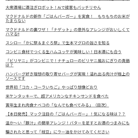
大衆酒場に酒注ぎロボット！Aiで接客もバッチリやん
マクドナルドの新作「ごはんバーガー」を実食！ もちもちのお米が
たまらない
マクドナルドの裏ワザ！「ナゲット」の意外なアレンジがおいしくて
ハマる!!
スシロー「かに祭＆まぐろ祭」で生本マグロの旨さを知る
コンビニ食材でつくる生ハムユッケが美味しい！日本酒にも合う
「ビリヤニ」がコンビニで！ナチュローのビリヤニ風おにぎりの真価
は？
ハンバーグ好き理想の取り寄せバーグが実現！溢れ出る肉汁が極上の
ソースです
世界初「コカ・コーラいちご」やっぱり想像どおり
米ケンタッキーで、超アメリカンなチキンサンドを食べた
寅年生まれ肉食ナベコの「なんでも食べてみる」（目次）
【本日発売】マック注目の「ごはんバーガー」！気になる味は？？
温か～い「豚汁」の簡単アレンジ！バターを足すとお酒のつまみにも
騙されたと思って「枝豆」にラー油をかけてみてください