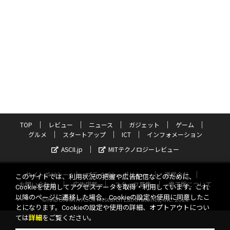
TOP
レビュー
ニュース
ガジェット
ゲーム
グルメ
スタートアップ
ICT
インフォメーション
ASCII.jp
MITテクノロジーレビュー
サイトポリシー
プライバシーポリシー
運営会社
このサイトでは、利用状況の把握や広告配信などのために、
お問い合わせ
広告掲載
スタッフ募集
電子版について
Cookieを使用してアクセスデータを取得・利用しています。これ
以降のページに遷移した場合、Cookieの設定や使用に同意したこ
©KADOKAWA ASCII Research Laboratories, Inc. 2026
とになります。Cookieの設定や使用の詳細、オプトアウトについ
ては
詳細
をご覧ください。