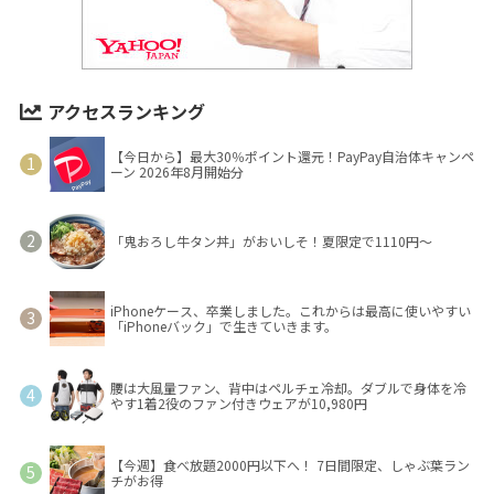
アクセスランキング
【今日から】最大30％ポイント還元！PayPay自治体キャンペ
ーン 2026年8月開始分
「鬼おろし牛タン丼」がおいしそ！夏限定で1110円～
iPhoneケース、卒業しました。これからは最高に使いやすい
「iPhoneバック」で生きていきます。
腰は大風量ファン、背中はペルチェ冷却。ダブルで身体を冷
やす1着2役のファン付きウェアが10,980円
【今週】食べ放題2000円以下へ！ 7日間限定、しゃぶ葉ラン
チがお得