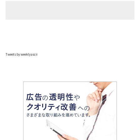
Tweets by weeklyascii