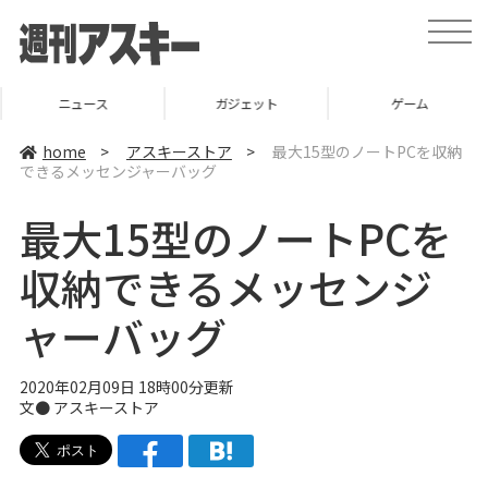
t
o
g
g
l
ニュース
ガジェット
ゲーム
e
n
a
home
>
アスキーストア
>
最大15型のノートPCを収納
v
できるメッセンジャーバッグ
i
g
a
最大15型のノートPCを
t
i
o
収納できるメッセンジ
n
ャーバッグ
2020年02月09日 18時00分更新
文●
アスキーストア