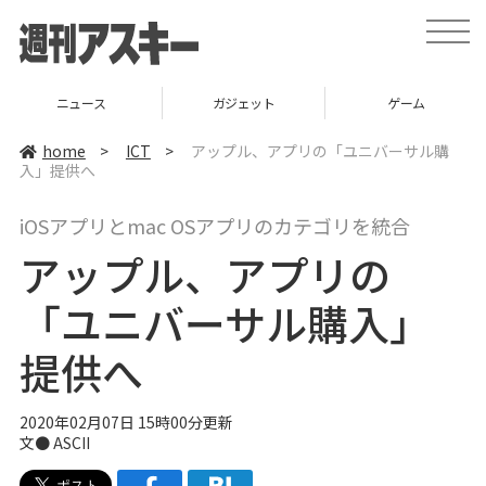
t
o
g
g
l
ニュース
ガジェット
ゲーム
e
n
a
home
>
ICT
>
アップル、アプリの「ユニバーサル購
v
入」提供へ
i
g
a
iOSアプリとmac OSアプリのカテゴリを統合
t
i
アップル、アプリの
o
n
「ユニバーサル購入」
提供へ
2020年02月07日 15時00分更新
文● ASCII