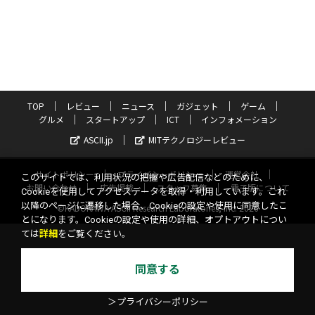
TOP
レビュー
ニュース
ガジェット
ゲーム
グルメ
スタートアップ
ICT
インフォメーション
ASCII.jp
MITテクノロジーレビュー
サイトポリシー
プライバシーポリシー
運営会社
このサイトでは、利用状況の把握や広告配信などのために、
お問い合わせ
広告掲載
スタッフ募集
電子版について
Cookieを使用してアクセスデータを取得・利用しています。これ
以降のページに遷移した場合、Cookieの設定や使用に同意したこ
©KADOKAWA ASCII Research Laboratories, Inc. 2026
とになります。Cookieの設定や使用の詳細、オプトアウトについ
ては
詳細
をご覧ください。
同意する
＞プライバシーポリシー