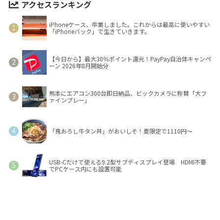
アクセスランキング
iPhoneケース、卒業しました。これからは最高に使いやすい
「iPhoneバック」で生きていきます。
【今日から】最大30％ポイント還元！PayPay自治体キャンペ
ーン 2026年8月開始分
熊本にエアコン300台即日納品、ビックカメラに称賛「大フ
ァインプレー」
「鬼おろし牛タン丼」がおいしそ！夏限定で1110円～
USB-Cだけで使える9.2型サブディスプレイ登場 HDMI不要
でPCケース内にも設置可能