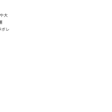
や大
運
ラボレ