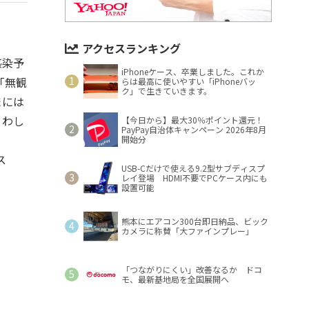
アクセスランキング
感染予
iPhoneケース、卒業しました。これか
「無観
らは最高に使いやすい「iPhoneバッ
ク」で生きていきます。
まには
くわし
【今日から】最大30％ポイント還元！
PayPay自治体キャンペーン 2026年8月
開始分
ス
USB-Cだけで使える9.2型サブディスプ
レイ登場 HDMI不要でPCケース内にも
設置可能
熊本にエアコン300台即日納品、ビック
カメラに称賛「大ファインプレー」
「つながりにくい」改善なるか ドコ
モ、最新基地局を全国展開へ