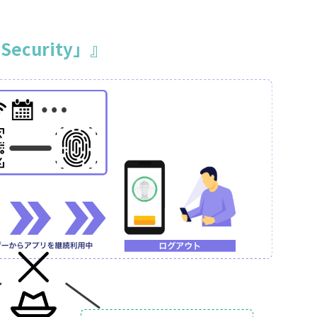
curity」』