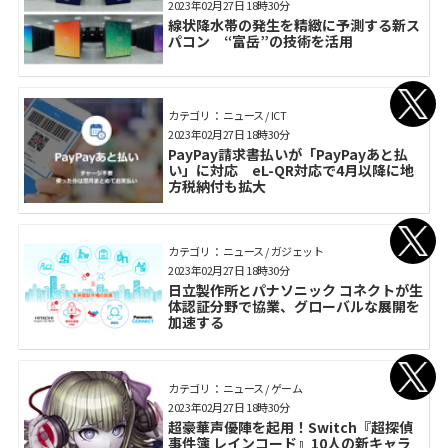
2023年02月27日 18時30分
線状降水帯の発生を精緻に予測する新ス
パコン “富岳”の技術を活用
カテゴリ： ニュース / ICT
2023年02月27日 18時30分
PayPay請求書払いが「PayPayあと払
い」に対応 eL-QR対応で4月以降に地
方税納付も拡大
カテゴリ： ニュース / ガジェット
2023年02月27日 18時30分
日立製作所とパナソニック コネクトが生
体認証分野で協業、グローバルな展開を
加速する
カテゴリ： ニュース / ゲーム
2023年02月27日 18時30分
超豪華声優陣を起用！Switch『超探偵
事件簿 レインコード』10人の新キャラ