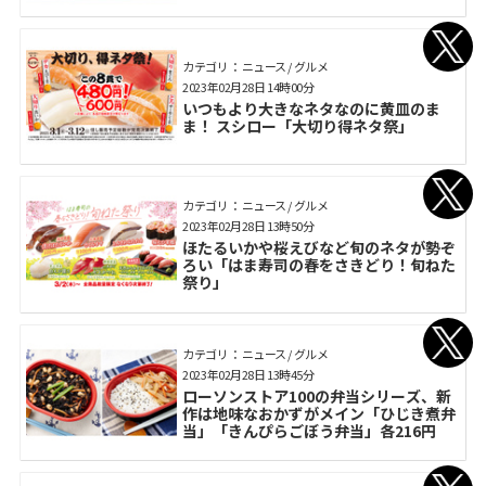
カテゴリ： ニュース / グルメ
2023年02月28日 14時00分
いつもより大きなネタなのに黄皿のま
ま！ スシロー「大切り得ネタ祭」
カテゴリ： ニュース / グルメ
2023年02月28日 13時50分
ほたるいかや桜えびなど旬のネタが勢ぞ
ろい「はま寿司の春をさきどり！旬ねた
祭り」
カテゴリ： ニュース / グルメ
2023年02月28日 13時45分
ローソンストア100の弁当シリーズ、新
作は地味なおかずがメイン「ひじき煮弁
当」「きんぴらごぼう弁当」各216円