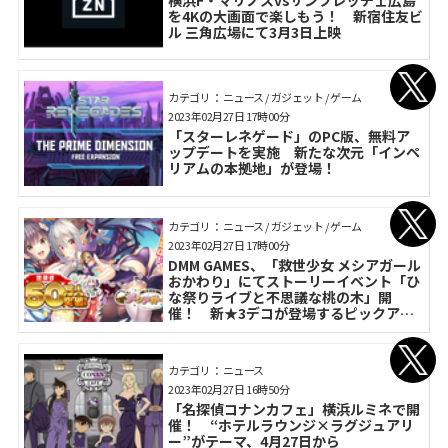
を4Kの大画面で楽しもう！ 新宿住友ビ
ル 三角広場にて3月3日上映
カテゴリ： ニュース / ガジェット / ゲーム
2023年02月27日 17時00分
「スターレネゲード」のPC版、無料ア
ップデートを実施 新たな次元「インペ
リアムの本拠地」が登場！
カテゴリ： ニュース / ガジェット / ゲーム
2023年02月27日 17時00分
DMM GAMES、「救世少女 メシアガール
おかわり」にてストーリーイベント「ひ
な祭りライブと不思議な桃の木」開
催！ 新★3デコが登場するピックアッ
プガチャも開催
カテゴリ： ニュース
2023年02月27日 16時50分
「名探偵コナンカフェ」横浜ルミネで開
催！ “ホテルラウンジ×ラグジュアリ
ー”がテーマ、4月27日から