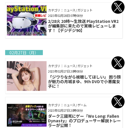
カテゴリ： ニュース / ガジェット
2023年02月28日 07時00分
2/28火 20時～生放送 PlayStation VR2
が編集部に来たので実機レビューしま
す！【デジデジ90】
02月27日（月）
カテゴリ： ニュース / ガジェット
2023年02月27日 20時00分
「ジワりながら視聴してほしい」 困り顔
が魅力の月城まゆ、9th DVDで小悪魔女
子に！
カテゴリ： ニュース / ゲーム
2023年02月27日 20時00分
ダーク三國死にゲー『Wo Long: Fallen
Dynasty』のプロデューサー解説トレー
ラーが公開！