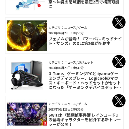
京～沖縄の閉域網を最短2日で構築可能
に
カテゴリ： ニュース / ゲーム
2023年02月28日 17時55分
ヴェノムが登場！『マーベル ミッドナイ
ト・サンズ』のDLC第2弾が配信中
カテゴリ： ニュース / ガジェット
2023年02月28日 17時40分
G-Tune、ゲーミングPCとiiyamaゲー
ミングディスプレー、Logicoolのマウ
ス・キーボード・ヘッドセットがセット
になった「ゲーミングデバイスセット」
販売開始
カテゴリ： ニュース / ゲーム
2023年02月28日 17時35分
Switch『超探偵事件簿 レインコード』
の登場キャラクターを紹介する新トレー
ラーが公開！