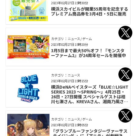
2023年02月27日 15時30分
横浜スカイビルが開業55周年を記念する
プレミアム商品券を3月4日・5日に販売
カテゴリ： ニュース / ゲーム
2023年02月27日 15時20分
3月5日まで最大50％オフ！『モンスタ
ーファーム2』が24周年セールを開催中
カテゴリ： ニュース
2023年02月27日 15時15分
横浜DeNAベイスターズ「BLUE☆LIGHT
SERIES 2023 〜SPRING〜」4月25日・
26日・27日開催 スペシャルゲストは相
川七瀬さん、KREVAさん、湘南乃風さん
に決定
カテゴリ： ニュース / ゲーム
2023年02月27日 15時05分
『グランブルーファンタジーヴァーサス
-ライジング-』に「アニラ」が参戦決