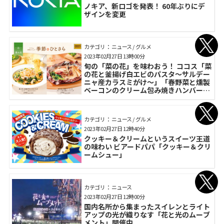
ノキア、新ロゴを発表！ 60年ぶりにデ
ザインを変更
カテゴリ： ニュース / グルメ
2023年02月27日 13時00分
旬の「菜の花」を味わおう！ ココス「菜
の花と釜揚げ白エビのパスタ～サルデー
ニャ産カラスミがけ～」「春野菜と燻製
ベーコンのクリーム包み焼きハンバーグ
（145g）」
カテゴリ： ニュース / グルメ
2023年02月27日 12時40分
クッキー＆クリームというスイーツ王道
の味わい ビアードパパ「クッキー＆クリ
ームシュー」
カテゴリ： ニュース
2023年02月27日 12時00分
国内名所から集まったスイレンとライト
アップの光が織りなす「花と光のムーブ
メント」開催中