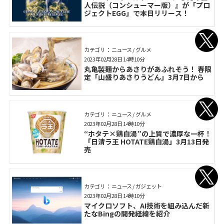
人伝説（コンシューマー版）』が「プロ
ジェクトEGG」で本日リリース！
カテゴリ： ニュース / グルメ
2023年02月28日 14時10分
丸亀製麺からあさりがあふれそう！ 春限
定「山盛りあさりうどん」3月7日から
カテゴリ： ニュース / グルメ
2023年02月28日 14時10分
“ホタテ×鶏白湯”の上質で濃厚な一杯！
「日清ラ王 HOTATE鶏白湯」3月13日発
売
カテゴリ： ニュース / ガジェット
2023年02月28日 14時10分
マイクロソフト、AI技術を組み込んだ新
たなBingの開発経緯を紹介