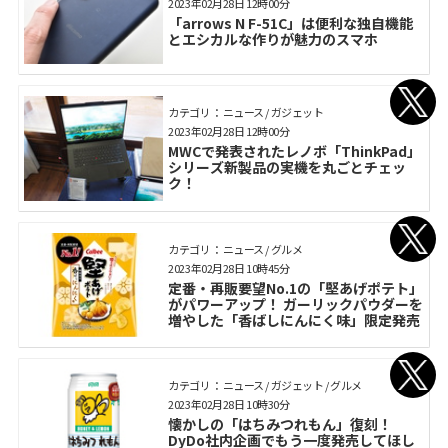
2023年02月28日 12時00分
「arrows N F-51C」は便利な独自機能
とエシカルな作りが魅力のスマホ
カテゴリ： ニュース / ガジェット
2023年02月28日 12時00分
MWCで発表されたレノボ「ThinkPad」
シリーズ新製品の実機を丸ごとチェッ
ク！
カテゴリ： ニュース / グルメ
2023年02月28日 10時45分
定番・再販要望No.1の「堅あげポテト」
がパワーアップ！ ガーリックパウダーを
増やした「香ばしにんにく味」限定発売
カテゴリ： ニュース / ガジェット / グルメ
2023年02月28日 10時30分
懐かしの「はちみつれもん」復刻！
DyDo社内企画でもう一度発売してほし