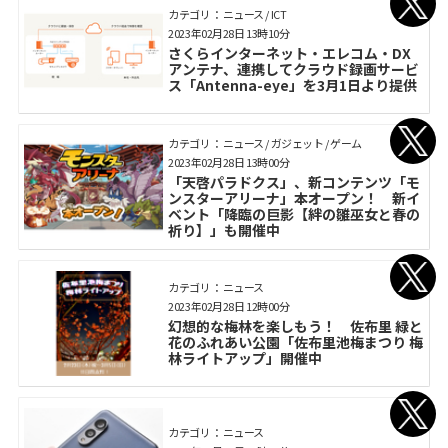
カテゴリ： ニュース / ICT
2023年02月28日 13時10分
さくらインターネット・エレコム・DX
アンテナ、連携してクラウド録画サービ
ス「Antenna-eye」を3月1日より提供
カテゴリ： ニュース / ガジェット / ゲーム
2023年02月28日 13時00分
「天啓パラドクス」、新コンテンツ「モ
ンスターアリーナ」本オープン！ 新イ
ベント「降臨の巨影【絆の雛巫女と春の
祈り】」も開催中
カテゴリ： ニュース
2023年02月28日 12時00分
幻想的な梅林を楽しもう！ 佐布里 緑と
花のふれあい公園「佐布里池梅まつり 梅
林ライトアップ」開催中
カテゴリ： ニュース