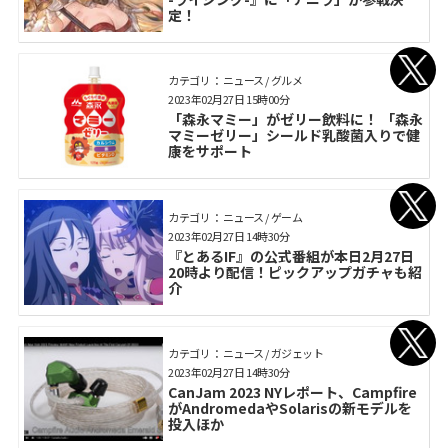
定！
カテゴリ： ニュース / グルメ
2023年02月27日 15時00分
「森永マミー」がゼリー飲料に！ 「森永
マミーゼリー」シールド乳酸菌入りで健
康をサポート
カテゴリ： ニュース / ゲーム
2023年02月27日 14時30分
『とあるIF』の公式番組が本日2月27日
20時より配信！ピックアップガチャも紹
介
カテゴリ： ニュース / ガジェット
2023年02月27日 14時30分
CanJam 2023 NYレポート、Campfire
がAndromedaやSolarisの新モデルを
投入ほか