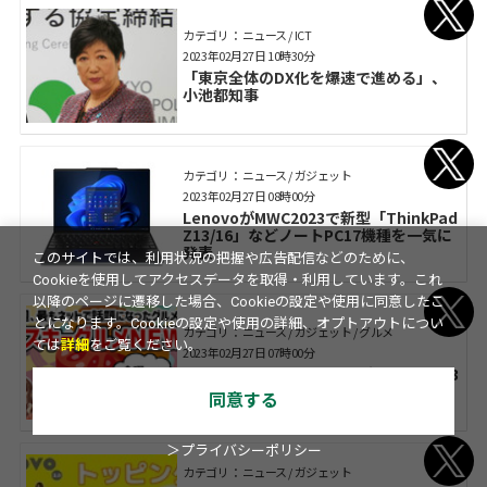
カテゴリ： ニュース / ICT
2023年02月27日 10時30分
「東京全体のDX化を爆速で進める」、
小池都知事
カテゴリ： ニュース / ガジェット
2023年02月27日 08時00分
LenovoがMWC2023で新型「ThinkPad
Z13/16」などノートPC17機種を一気に
発表
このサイトでは、利用状況の把握や広告配信などのために、
Cookieを使用してアクセスデータを取得・利用しています。これ
以降のページに遷移した場合、Cookieの設定や使用に同意したこ
とになります。Cookieの設定や使用の詳細、オプトアウトについ
カテゴリ： ニュース / ガジェット / グルメ
ては
詳細
をご覧ください。
2023年02月27日 07時00分
「アスキーグルメNEWS」生放送（2023
年3月3日号）
同意する
＞プライバシーポリシー
カテゴリ： ニュース / ガジェット