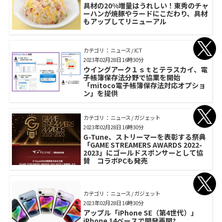
具材の20%増量はうれしい！東秀のチャ
ーハンが焼豚やラードにこだわり、具材
もアップしてリニューアル
カテゴリ： ニュース / ICT
2023年02月28日 16時30分
ウイングアーク１ｓｔとテラスカイ、電
子帳簿保存法分野で協業を開始
「mitoco電子帳簿保存法対応オプショ
ン」を提供
カテゴリ： ニュース / ガジェット
2023年02月28日 16時30分
G-Tune、ストリーマーを表彰する祭典
「GAME STREAMERS AWARDS 2022-
2023」にゴールドスポンサーとして協
賛 コラボPCも発売
カテゴリ： ニュース / ガジェット
2023年02月28日 16時30分
アップル「iPhone SE（第4世代）」
iPhone 14ベースで開発再開?