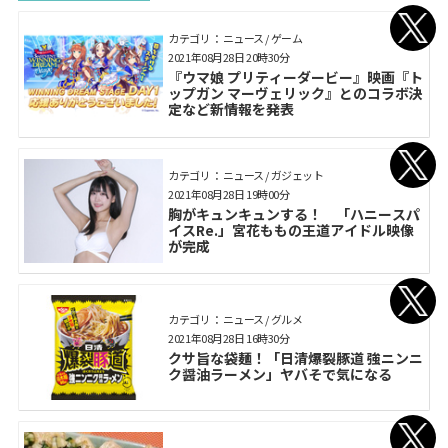
カテゴリ： ニュース / ゲーム
2021年08月28日 20時30分
『ウマ娘 プリティーダービー』映画『ト
ップガン マーヴェリック』とのコラボ決
定など新情報を発表
カテゴリ： ニュース / ガジェット
2021年08月28日 19時00分
胸がキュンキュンする！ 「ハニースパ
イスRe.」宮花ももの王道アイドル映像
が完成
カテゴリ： ニュース / グルメ
2021年08月28日 16時30分
クサ旨な袋麺！「日清爆裂豚道 強ニンニ
ク醤油ラーメン」ヤバそで気になる