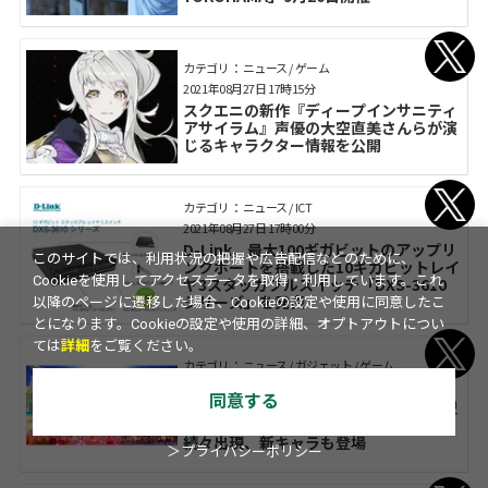
カテゴリ： ニュース / ゲーム
2021年08月27日 17時15分
スクエニの新作『ディープインサニティ
アサイラム』声優の大空直美さんらが演
じるキャラクター情報を公開
カテゴリ： ニュース / ICT
2021年08月27日 17時00分
D-Link、最大100ギガビットのアップリ
このサイトでは、利用状況の把握や広告配信などのために、
ンクポートを搭載した10ギガビットレイ
Cookieを使用してアクセスデータを取得・利用しています。これ
ヤ3スタッカブルスイッチ「DXS-3610
シリーズ」を発表
以降のページに遷移した場合、Cookieの設定や使用に同意したこ
とになります。Cookieの設定や使用の詳細、オプトアウトについ
ては
詳細
をご覧ください。
カテゴリ： ニュース / ガジェット / ゲーム
2021年08月27日 17時00分
同意する
「精霊幻想記アナザーテイル」夏の大型
アップデート第2弾。高難度バトルが
続々出現、新キャラも登場
＞プライバシーポリシー