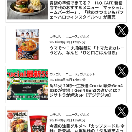
胃袋の準備できてる？ H.Q.CAFE 新宿
店で秋のおすすめメニュー「マッシュル
ームバーガー」、「秋のさつまいもパフ
ェ～ハロウィンスタイル～」が販売
カテゴリ： ニュース / グルメ
2021年08月30日 12時55分
ウマそ～！ 丸亀製麺に「トマたまカレー
うどん」なんと「ひと口ごはん付き」
カテゴリ： ニュース / ガジェット
2021年08月30日 12時30分
8/31火 20時～生放送 Crucial最新Gen4
SSDが登場！Gen4 Gen3の違いとは？
ジサトラが解決SP【デジデジ90】
カテゴリ： ニュース / グルメ
2021年08月30日 11時00分
今週の注目グルメ～「カップヌードル 辛
麺」新登場、丸亀製麺の「タル鶏天ぶっ