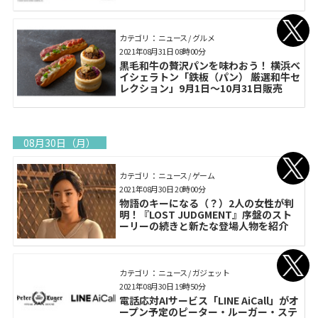
カテゴリ： ニュース / グルメ
2021年08月31日 08時00分
黒毛和牛の贅沢パンを味わおう！ 横浜ベ
イシェラトン「鉄板（パン） 厳選和牛セ
レクション」9月1日〜10月31日販売
08月30日（月）
カテゴリ： ニュース / ゲーム
2021年08月30日 20時00分
物語のキーになる（？）2人の女性が判
明！『LOST JUDGMENT』序盤のスト
ーリーの続きと新たな登場人物を紹介
カテゴリ： ニュース / ガジェット
2021年08月30日 19時50分
電話応対AIサービス「LINE AiCall」がオ
ープン予定のピーター・ルーガー・ステ