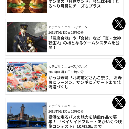
ケンタの「月見サンド」今年は4種！と
ろ～り月見にチーズもプラス
カテゴリ： ニュース / ゲーム
2021年08月30日 16時00分
「悪魔会話」や「合体」など『真・女神
転生V』の核となるゲームシステムを公
開！
カテゴリ： ニュース / グルメ
2021年08月30日 15時50分
かっぱ寿司「北海道どさんこ祭り」 お寿
司にラーメン、ザンギにデザートまで北
海道づくし
カテゴリ： ニュース
2021年08月30日 15時00分
横浜を走るバスの魅力を映像作品で募
集！ 「ベイサイドブルー・あかいくつ映
像コンテスト」10月20日まで