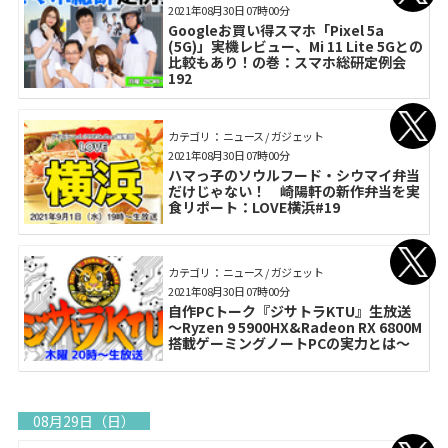
2021年08月30日 07時00分
Googleお買い得スマホ「Pixel 5a
(5G)」実機レビュー、Mi 11 Lite 5Gとの
比較もあり！の巻：スマホ総研定例会
192
カテゴリ： ニュース / ガジェット
2021年08月30日 07時00分
ハマっ子のソウルフード・シウマイ弁当
だけじゃない！ 崎陽軒の新作弁当を実
食リポート：LOVE横浜#19
カテゴリ： ニュース / ガジェット
2021年08月30日 07時00分
自作PCトーク『ジサトラKTU』生放送
～Ryzen 9 5900HX&Radeon RX 6800M
搭載ゲーミングノートPCの実力とは～
08月29日（日）