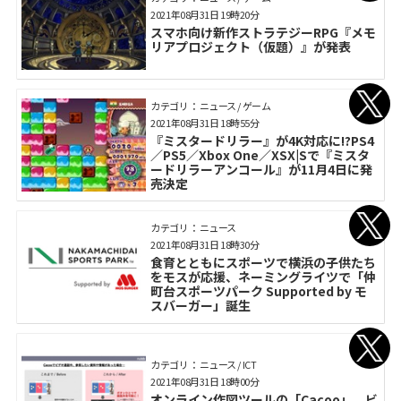
2021年08月31日 19時20分
スマホ向け新作ストラテジーRPG​『メモ
リアプロジェクト（仮題）』が発表
カテゴリ： ニュース / ゲーム
2021年08月31日 18時55分
『ミスタードリラー』が4K対応に!?PS4
／PS5／Xbox One／XSX|Sで『ミスタ
ードリラーアンコール』が11月4日に発
売決定
カテゴリ： ニュース
2021年08月31日 18時30分
食育とともにスポーツで横浜の子供たち
をモスが応援、ネーミングライツで「仲
町台スポーツパーク Supported by モ
スバーガー」誕生
カテゴリ： ニュース / ICT
2021年08月31日 18時00分
オンライン作図ツールの「Cacoo」、ビ