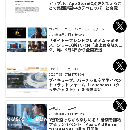
アップル、App Storeに変更を加えるこ
とで集団訴訟中のデベロッパーと合意
カテゴリ： ニュース / ガジェット / グルメ
2021年08月27日 17時50分
「ダイドーブレンドプレミアム デミタ
ス」シリーズ新TV-CM「史上最高峰のコ
ク」篇、9月6日から全国放送
カテゴリ： ニュース / ICT
2021年08月27日 17時30分
ブイキューブ、バーチャル空間型イベン
トプラットフォーム「Touchcast（タ
ッチキャスト）」を提供開始
カテゴリ： ニュース
2021年08月27日 17時30分
3密を避けながら楽しめる！ 音楽を補給
するランイベント「Music Aid Run in
YOKOHAMA」9月20日開催