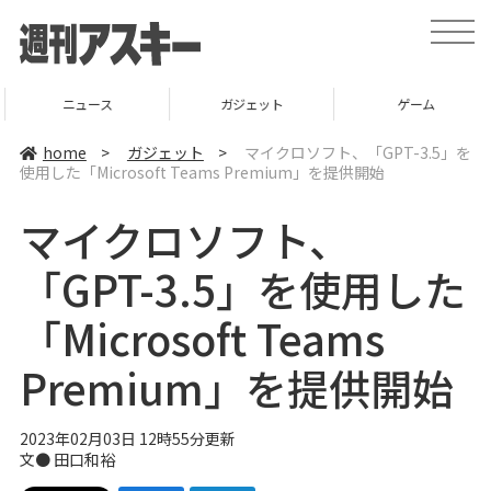
t
o
g
g
l
ニュース
ガジェット
ゲーム
e
n
a
home
>
ガジェット
>
マイクロソフト、「GPT-3.5」を
v
使用した「Microsoft Teams Premium」を提供開始
i
g
a
マイクロソフト、
t
i
o
「GPT-3.5」を使用した
n
「Microsoft Teams
Premium」を提供開始
2023年02月03日 12時55分更新
文● 田口和裕