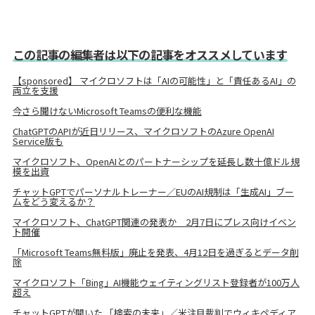
この記事の編集者は以下の記事をオススメしています
【sponsored】 マイクロソフトは「AIの可能性」と「責任あるAI」の
両立を支援
今さら聞けないMicrosoft Teamsの便利な機能
ChatGPTのAPIが近日リリース、マイクロソフトのAzure OpenAI
Service版も
マイクロソフト、OpenAIとのパートナーシップを延長し数十億ドル規
模を出資
チャットGPTでパーソナルトレーナー／EUのAI規制は「生成AI」ブー
ムをどう変えるか？
マイクロソフト、ChatGPT関連の発表か 2月7日にプレス向けイベン
ト開催
「Microsoft Teams無料版」廃止を発表、4月12日を過ぎるとデータ削
除
マイクロソフト「Bing」AI機能ウェイティングリスト登録者が100万人
超え
チャットGPTが開いた 「検索の未来」／米注目裁判でウィキペディア