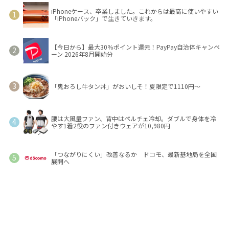
iPhoneケース、卒業しました。これからは最高に使いやすい
「iPhoneバック」で生きていきます。
【今日から】最大30％ポイント還元！PayPay自治体キャンペ
ーン 2026年8月開始分
「鬼おろし牛タン丼」がおいしそ！夏限定で1110円～
腰は大風量ファン、背中はペルチェ冷却。ダブルで身体を冷
やす1着2役のファン付きウェアが10,980円
「つながりにくい」改善なるか ドコモ、最新基地局を全国
展開へ