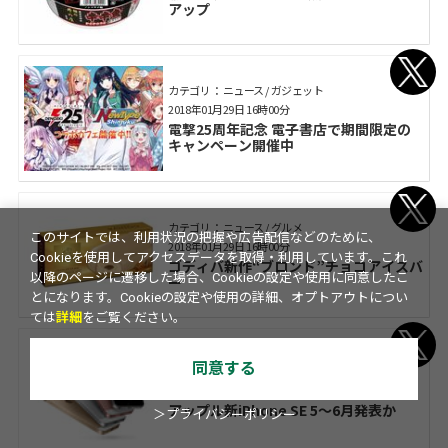
アップ
カテゴリ： ニュース / ガジェット
2018年01月29日 16時00分
電撃25周年記念 電子書店で期間限定の
キャンペーン開催中
カテゴリ： ニュース / グルメ
このサイトでは、利用状況の把握や広告配信などのために、
2018年01月29日 16時00分
Cookieを使用してアクセスデータを取得・利用しています。これ
ゴディバ新作“ブロンド”チョコアイスバ
以降のページに遷移した場合、Cookieの設定や使用に同意したこ
ー
とになります。Cookieの設定や使用の詳細、オプトアウトについ
ては
詳細
をご覧ください。
同意する
カテゴリ： ニュース / ガジェット
2018年01月29日 15時00分
アップル新iPhone SE 5～6月発表か
＞プライバシーポリシー