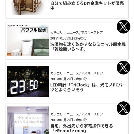
自分で組み立てるDIY金庫キットが販売
中
カテゴリ： ニュース / アスキーストア
2018年01月29日 22時00分
洗濯物を速く乾かすならミニマル脱水機
「乾燥機いら～ず」
カテゴリ： ニュース / アスキーストア
2018年01月29日 21時00分
LED時計「TriClock」は、光モノPCパー
ツとよく合いそう
カテゴリ： ニュース / アスキーストア
2018年01月29日 21時00分
自宅、外出先から家電操作できる
「eRemote mini」