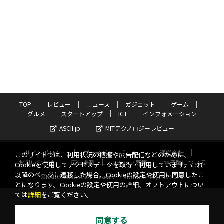
TOP
レビュー
ニュース
ガジェット
ゲーム
グルメ
スタートアップ
ICT
インフォメーション
ASCII.jp
MITテクノロジーレビュー
サイトポリシー
プライバシーポリシー
運営会社
このサイトでは、利用状況の把握や広告配信などのために、
お問い合わせ
広告掲載
スタッフ募集
電子版について
Cookieを使用してアクセスデータを取得・利用しています。これ
以降のページに遷移した場合、Cookieの設定や使用に同意したこ
©KADOKAWA ASCII Research Laboratories, Inc. 2026
とになります。Cookieの設定や使用の詳細、オプトアウトについ
ては
詳細
をご覧ください。
同意する