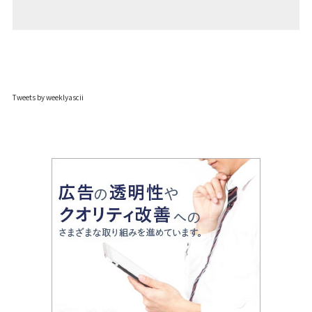
Tweets by weeklyascii