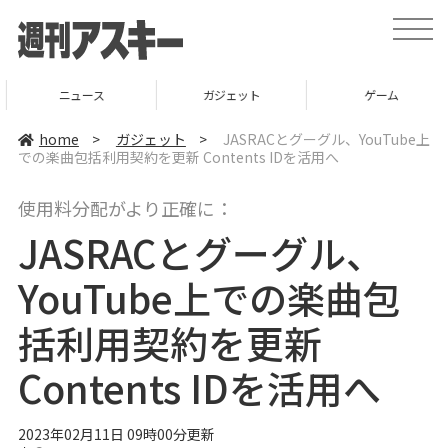
t
o
g
g
l
ニュース
ガジェット
ゲーム
e
n
a
home
>
ガジェット
>
JASRACとグーグル、YouTube上
v
での楽曲包括利用契約を更新 Contents IDを活用へ
i
g
a
使用料分配がより正確に：
t
i
JASRACとグーグル、
o
n
YouTube上での楽曲包
括利用契約を更新
Contents IDを活用へ
2023年02月11日 09時00分更新