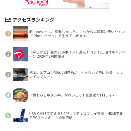
アクセスランキング
iPhoneケース、卒業しました。これからは最高に使いやすい
「iPhoneバック」で生きていきます。
【今日から】最大30％ポイント還元！PayPay自治体キャンペ
ーン 2026年8月開始分
熊本にエアコン300台即日納品、ビックカメラに称賛「大フ
ァインプレー」
「鬼おろし牛タン丼」がおいしそ！夏限定で1110円～
USB-Cだけで使える9.2型サブディスプレイ登場 HDMI不要
でPCケース内にも設置可能