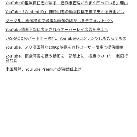
YouTubeの担当責任者が語る「著作権管理がうまく回っている」理由
YouTube「Content ID」 非権利者の動画投稿を裏で支える技術とは
グーグル、画像検索で過激な画像のぼかしをデフォルト化へ
YouTube動画下部に表示されるオーバーレイ広告を廃止へ
JASRACとのパートナー強化、YouTubeのコンテンツにもたらすもの
YouTube、より高画質な1080p映像を有料ユーザー限定で提供開始
YouTube、摂食障害を扱う動画を一部禁止に 極度のカロリー制限行
為など
米国騒然、YouTube Premiumが突然値上げ