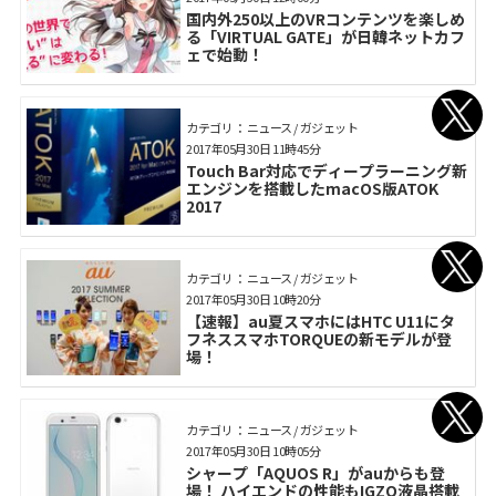
国内外250以上のVRコンテンツを楽しめ
る「VIRTUAL GATE」が日韓ネットカフ
ェで始動！
カテゴリ： ニュース / ガジェット
2017年05月30日 11時45分
Touch Bar対応でディープラーニング新
エンジンを搭載したmacOS版ATOK
2017
カテゴリ： ニュース / ガジェット
2017年05月30日 10時20分
【速報】au夏スマホにはHTC U11にタ
フネススマホTORQUEの新モデルが登
場！
カテゴリ： ニュース / ガジェット
2017年05月30日 10時05分
シャープ「AQUOS R」がauからも登
場！ ハイエンドの性能もIGZO液晶搭載