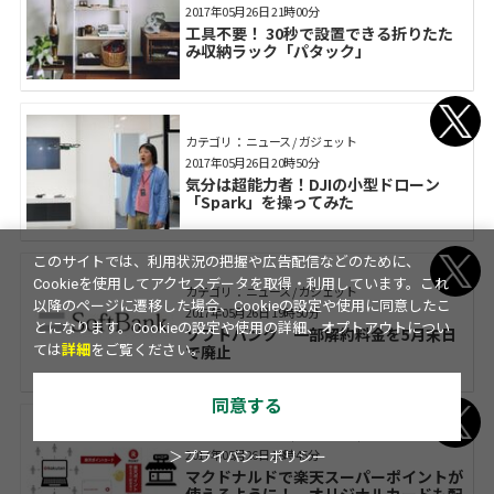
2017年05月26日 21時00分
工具不要！ 30秒で設置できる折りたた
み収納ラック「パタック」
カテゴリ： ニュース / ガジェット
2017年05月26日 20時50分
気分は超能力者！DJIの小型ドローン
「Spark」を操ってみた
このサイトでは、利用状況の把握や広告配信などのために、
Cookieを使用してアクセスデータを取得・利用しています。これ
カテゴリ： ニュース / ガジェット
以降のページに遷移した場合、Cookieの設定や使用に同意したこ
2017年05月26日 19時50分
とになります。Cookieの設定や使用の詳細、オプトアウトについ
ソフトバンク 一部解約料金を5月末日
で廃止
ては
詳細
をご覧ください。
同意する
カテゴリ： ニュース / ガジェット / グルメ
2017年05月26日 18時45分
＞プライバシーポリシー
マクドナルドで楽天スーパーポイントが
使えるように！ オリジナルカードも配