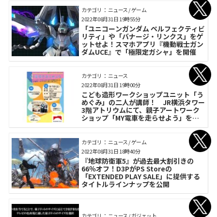
カテゴリ： ニュース / ゲーム
2022年08月31日 19時55分
「ユニコーンガンダム ペルフェクティビ
リティ」や「バナージ・リンクス」をゲ
ットせよ！スマホアプリ『機動戦士ガン
ダムUCE』で「極限定ガシャ」を開催
カテゴリ： ニュース
2022年08月31日 19時00分
こども造形ワークショップユニット「う
めぐみ」の二人が講師！ JR横浜タワー
3階アトリウムにて、親子アートワーク
ショップ「MY電車を走らせよう」を開
催
カテゴリ： ニュース / ゲーム
2022年08月31日 18時40分
『地球防衛軍5』が過去最大割引きの
66％オフ！D3PがPS Storeの
「EXTENDED PLAY SALE」に提供する
タイトルラインナップを公開
カテゴリ： ニュース / ガジェット