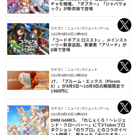
チャを開催。「ダプネー」「ジャバウォ
ック」が新衣装で登場
カテゴリ： ニュース / ガジェット / ゲーム
2022年08月30日 19時00分
「コードギアス ロススト」、メインスト
ーリー新章追加。新要素「アリーナ」が
β版で登場
カテゴリ： ニュース / ガジェット
2022年08月30日 19時00分
JT、「プルーム・エックス（Ploom
X）」が9月5日～10月9日の期間限定で
1980円に
カテゴリ： ニュース / ガジェット / ゲーム
2022年08月30日 18時50分
DMM GAMES、「れじぇくろ！～レジェ
ンド・クローバー～」にてVTuberプロ
ダクション「のりプロ」とのコラボイベ
ント開催！ 新キャラ「犬山たまき」