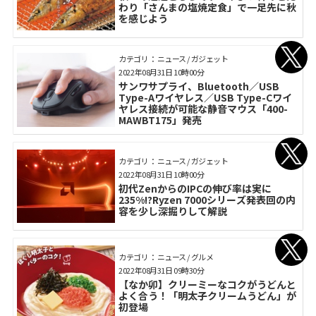
わり「さんまの塩焼定食」で一足先に秋
を感じよう
カテゴリ： ニュース / ガジェット
2022年08月31日 10時00分
サンワサプライ、Bluetooth／USB
Type-Aワイヤレス／USB Type-Cワイ
ヤレス接続が可能な静音マウス「400-
MAWBT175」発売
カテゴリ： ニュース / ガジェット
2022年08月31日 10時00分
初代ZenからのIPCの伸び率は実に
235%!?Ryzen 7000シリーズ発表回の内
容を少し深掘りして解説
カテゴリ： ニュース / グルメ
2022年08月31日 09時30分
【なか卯】クリーミーなコクがうどんと
よく合う！「明太子クリームうどん」が
初登場