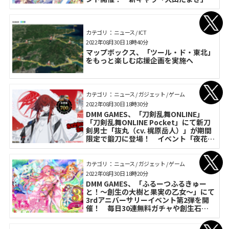
「白雪みしろ」が登場
カテゴリ： ニュース / ICT
2022年08月30日 18時40分
マップボックス、「ツール・ド・東北」
をもっと楽しむ応援企画を実施へ
カテゴリ： ニュース / ガジェット / ゲーム
2022年08月30日 18時30分
DMM GAMES、「刀剣乱舞ONLINE」
「刀剣乱舞ONLINE Pocket」にて新刀
剣男士「抜丸（cv. 梶原岳人）」が期間
限定で鍛刀に登場！ イベント「夜花奪
還作戦」も開催中
カテゴリ： ニュース / ガジェット / ゲーム
2022年08月30日 18時20分
DMM GAMES、「ふるーつふるきゅー
と！～創生の大樹と果実の乙女～」にて
3rdアニバーサリーイベント第2弾を開
催！ 毎日30連無料ガチャや創生石
5000個プレゼント等お得なキャンペー
ン開催