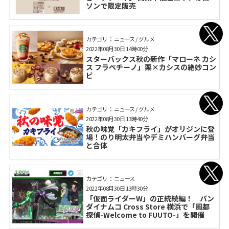
ソンで限定販売
カテゴリ： ニュース / グルメ
2022年08月30日 14時00分
スターバックス秋の新作「マローネ カシ
ス フラペチーノ」栗×カシスの絶妙コン
ビ
カテゴリ： ニュース / グルメ
2022年08月30日 13時40分
秋の味覚「カキフライ」がオリジンに登
場！のり明太弁当やデミハンバーグ弁当
と合体
カテゴリ： ニュース
2022年08月30日 13時30分
「仮面ライダーW」の正統続編！ バン
ダイナムコ Cross Store 横浜で「風都
探偵-Welcome to FUUTO-」を開催