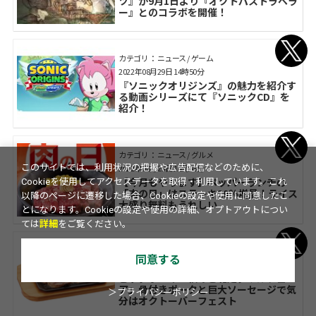
ツ』が9月1日より『オクトパストラベラ
ー』とのコラボを開催！
カテゴリ： ニュース / ゲーム
2022年08月29日 14時50分
『ソニックオリジンズ』の魅力を紹介す
る動画シリーズにて『ソニックCD』を
紹介！
カテゴリ： ニュース / グルメ
2022年08月29日 14時45分
このサイトでは、利用状況の把握や広告配信などのために、
【今月もやります】ペッパーランチの
Cookieを使用してアクセスデータを取得・利用しています。これ
「肉の日」はステーキ29％増量！ライス
以降のページに遷移した場合、Cookieの設定や使用に同意したこ
大盛り無料もうれしい
とになります。Cookieの設定や使用の詳細、オプトアウトについ
ては
詳細
をご覧ください。
カテゴリ： ニュース / グルメ
同意する
2022年08月29日 14時30分
ビッグボーイ「秋のご馳走グリルフェ
ア」骨付きポークと巨大ソーセージで気
＞プライバシーポリシー
分はオクトーバーフェスト