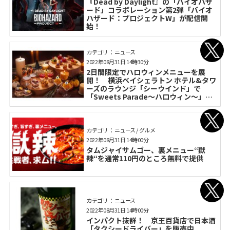
『Dead by Daylight』の「バイオハザ
ード」コラボレーション第2弾「バイオ
ハザード：プロジェクトW」が配信開
始！
カテゴリ： ニュース
2022年08月31日 14時30分
2日間限定でハロウィンメニューを展
開！ 横浜ベイシェラトン ホテル&タワ
ーズのラウンジ「シーウインド」で
「Sweets Parade～ハロウィン～」を
開催
カテゴリ： ニュース / グルメ
2022年08月31日 14時00分
タムジャイサムゴー、裏メニュー“獄
辣“を通常110円のところ無料で提供
カテゴリ： ニュース
2022年08月31日 14時00分
インパクト抜群！ 京王百貨店で日本酒
「タクシードライバー」を販売中