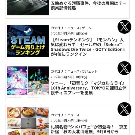
五輪めぐる汚職事件、今後の展開は？－
倶楽部情報局
カテゴリ： ニュース / ゲーム
2022年08月29日 18時00分
【Steamランキング】『モンハン』人
気は変わらず！セール中の『Sekiro™:
Shadows Die Twice - GOTY Edition』
が4位にランクイン
カテゴリ： ニュース / ガジェット
2022年08月29日 18時00分
ソニー、「初音ミク『マジカルミライ』
10th Anniversary」TOKYOに裸眼立体
視ディスプレーを出展
カテゴリ： ニュース
2022年08月29日 17時30分
札幌名物“シメパフェ”が初登場！ 京王
新宿「秋の大北海道展」9月6日から