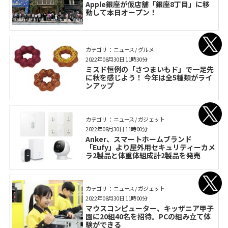
Apple銀座が仮店舗「銀座8丁目」に移
動して本日オープン！
カテゴリ： ニュース / グルメ
2022年08月30日 11時30分
ミスド恒例の「さつまいもド」で一足先
に秋を感じよう！ 今年は全5種類がライ
ンアップ
カテゴリ： ニュース / ガジェット
2022年08月30日 11時00分
Anker、スマートホームブランド
「Eufy」より屋外用セキュリティーカメ
ラ2製品と体重体組成計2製品を発売
カテゴリ： ニュース / ガジェット
2022年08月30日 11時00分
マウスコンピューター、キッザニア甲子
園に20組40名を招待。PCの組み立て体
験ができる