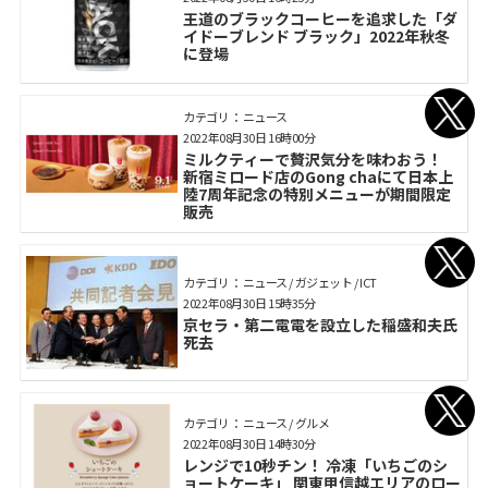
王道のブラックコーヒーを追求した「ダ
イドーブレンド ブラック」2022年秋冬
に登場
カテゴリ： ニュース
2022年08月30日 16時00分
ミルクティーで贅沢気分を味わおう！
新宿ミロード店のGong chaにて日本上
陸7周年記念の特別メニューが期間限定
販売
カテゴリ： ニュース / ガジェット / ICT
2022年08月30日 15時35分
京セラ・第二電電を設立した稲盛和夫氏
死去
カテゴリ： ニュース / グルメ
2022年08月30日 14時30分
レンジで10秒チン！ 冷凍「いちごのシ
ョートケーキ」 関東甲信越エリアのロー