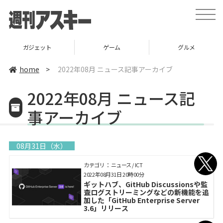
toggle
naviga
ゲーム
グルメ
スタートアップ
home
>
2022年08月 ニュース記事アーカイブ
2022年08月 ニュース記
事アーカイブ
08月31日（水）
カテゴリ： ニュース / ICT
2022年08月31日 20時00分
ギットハブ、GitHub Discussionsや監
査ログストリーミングなどの新機能を追
加した「GitHub Enterprise Server
3.6」リリース