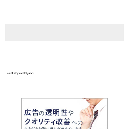
Tweets by weeklyascii