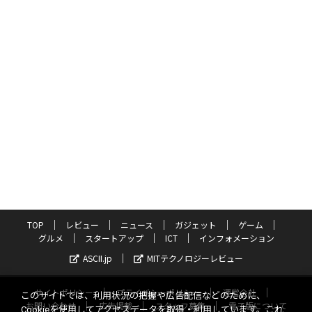
TOP
レビュー
ニュース
ガジェット
ゲーム
グルメ
スタートアップ
ICT
インフォメーション
ASCII.jp
MITテクノロジーレビュー
サイトポリシー
プライバシーポリシー
運営会社
このサイトでは、利用状況の把握や広告配信などのために、
お問い合わせ
広告掲載
スタッフ募集
電子版について
Cookieを使用してアクセスデータを取得・利用しています。これ