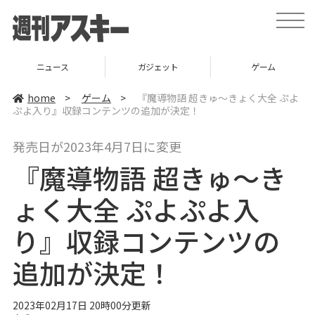
t
o
g
g
l
ニュース
ガジェット
ゲーム
e
n
a
home
>
ゲーム
>
『魔導物語 超きゅ～きょく大全 ぷよ
v
ぷよ入り』収録コンテンツの追加が決定！
i
g
a
発売日が2023年4月7日に変更
t
i
『魔導物語 超きゅ～き
o
n
ょく大全 ぷよぷよ入
り』収録コンテンツの
追加が決定！
2023年02月17日 20時00分更新