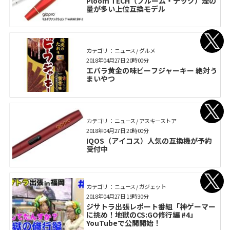
Ploom TECH（プルーム・テック）煙の
量が多い上位互換モデル
カテゴリ： ニュース / グルメ
2018年04月27日 20時00分
エバラ黄金の味ビーフジャーキー 絶対う
まいやつ
カテゴリ： ニュース / アスキーストア
2018年04月27日 20時00分
IQOS（アイコス）人気の互換機が予約
受付中
カテゴリ： ニュース / ガジェット
2018年04月27日 19時30分
ジサトラ出張レポート番組「神ゲーマー
に挑め！地獄のCS:GO修行編 #4」
YouTubeで公開開始！