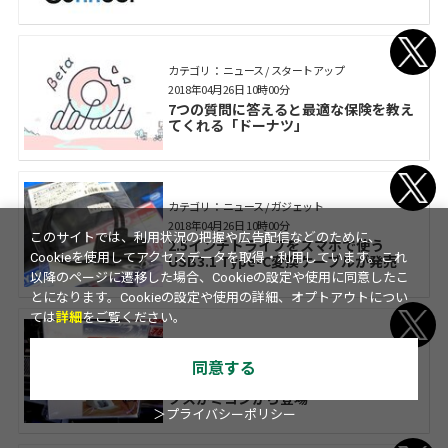
カテゴリ： ニュース / スタートアップ
2018年04月26日 10時00分
7つの質問に答えると最適な保険を教え
てくれる「ドーナツ」
カテゴリ： ニュース / ガジェット
2018年04月26日 10時00分
このサイトでは、利用状況の把握や広告配信などのために、
2.5インチドライブをスマホで使う
Cookieを使用してアクセスデータを取得・利用しています。これ
USB3.1 Type-C変換ケーブルが発売
以降のページに遷移した場合、Cookieの設定や使用に同意したこ
とになります。Cookieの設定や使用の詳細、オプトアウトについ
ては
詳細
をご覧ください。
カテゴリ： ニュース / ガジェット
2018年04月26日 10時00分
同意する
LEDライト搭載でコンパクトな撮影ボッ
クスがミヨシから登場
＞プライバシーポリシー