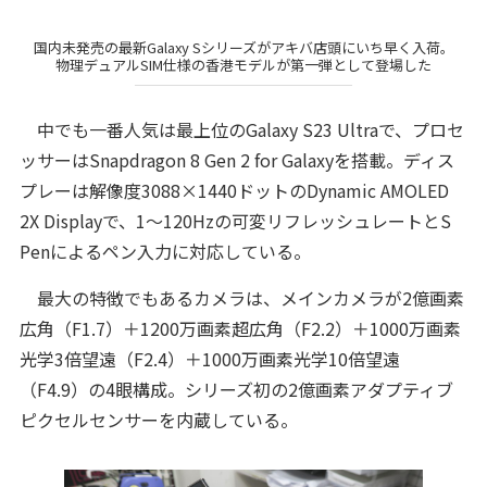
国内未発売の最新Galaxy Sシリーズがアキバ店頭にいち早く入荷。
物理デュアルSIM仕様の香港モデルが第一弾として登場した
中でも一番人気は最上位のGalaxy S23 Ultraで、プロセ
ッサーはSnapdragon 8 Gen 2 for Galaxyを搭載。ディス
プレーは解像度3088×1440ドットのDynamic AMOLED
2X Displayで、1～120Hzの可変リフレッシュレートとS
Penによるペン入力に対応している。
最大の特徴でもあるカメラは、メインカメラが2億画素
広角（F1.7）＋1200万画素超広角（F2.2）＋1000万画素
光学3倍望遠（F2.4）＋1000万画素光学10倍望遠
（F4.9）の4眼構成。シリーズ初の2億画素アダプティブ
ピクセルセンサーを内蔵している。