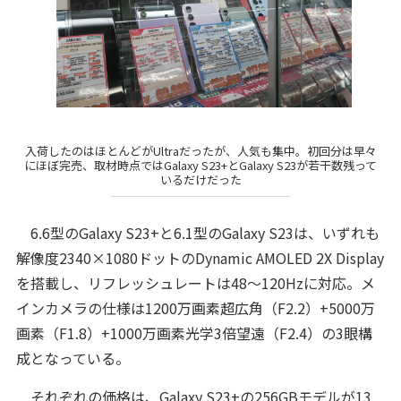
入荷したのはほとんどがUltraだったが、人気も集中。初回分は早々
にほぼ完売、取材時点ではGalaxy S23+とGalaxy S23が若干数残って
いるだけだった
6.6型のGalaxy S23+と6.1型のGalaxy S23は、いずれも
解像度2340×1080ドットのDynamic AMOLED 2X Display
を搭載し、リフレッシュレートは48～120Hzに対応。メ
インカメラの仕様は1200万画素超広角（F2.2）+5000万
画素（F1.8）+1000万画素光学3倍望遠（F2.4）の3眼構
成となっている。
それぞれの価格は、Galaxy S23+の256GBモデルが13