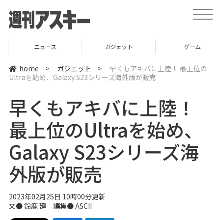
t
o
g
g
l
ニュース
ガジェット
ゲーム
e
n
a
home
>
ガジェット
>
早くもアキバに上陸！ 最上位の
v
Ultraを始め、Galaxy S23シリーズ海外版が販売
i
g
a
早くもアキバに上陸！
t
i
o
最上位のUltraを始め、
n
Galaxy S23シリーズ海
外版が販売
2023年02月25日 10時00分更新
文● 鈴鹿 廻 編集● ASCII