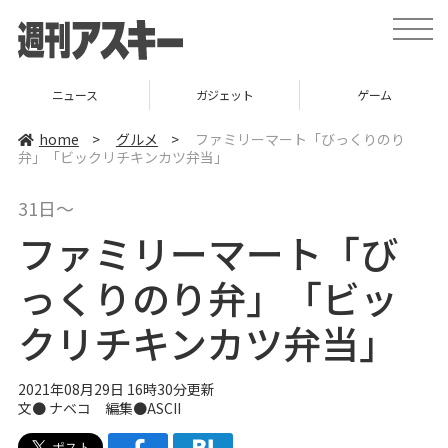
t
o
g
g
l
ニュース
ガジェット
ゲーム
e
n
a
home
>
グルメ
>
ファミリーマート「びっくりのり
v
弁」「ビックリチキンカツ弁当」
i
g
a
31日～
t
i
ファミリーマート「び
o
n
っくりのり弁」「ビッ
クリチキンカツ弁当」
2021年08月29日 16時30分更新
文●
ナベコ
編集●ASCII