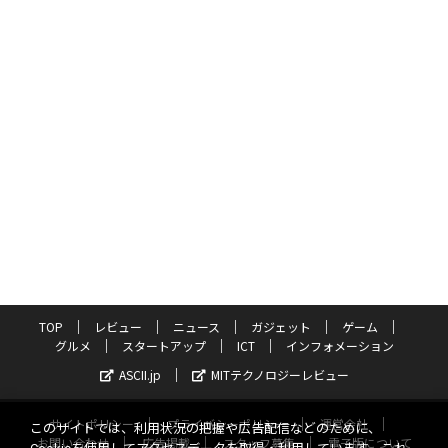
TOP
レビュー
ニュース
ガジェット
ゲーム
グルメ
スタートアップ
ICT
インフォメーション
ASCII.jp
MITテクノロジーレビュー
サイトポリシー
プライバシーポリシー
運営会社
このサイトでは、利用状況の把握や広告配信などのために、
お問い合わせ
広告掲載
スタッフ募集
電子版について