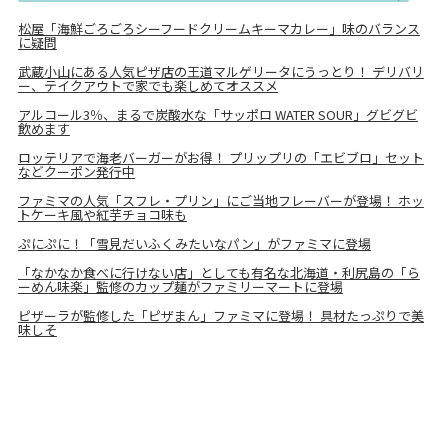
松屋「海鮮ごろごろシーフードクリームキーマカレー」味のバランス
に疑問
武蔵小山にある人気ピザ店の王道マルゲリータにうっとり！ デリバリ
ー、テイクアウトで家でも楽しめてオススメ
アルコール3％、まるで炭酸水な「サッポロ WATER SOUR」グビグビ
飲めます
ロッテリアで海老バーガーがお得！ プリップリの「エビブロ」セット
などクーポン発行中
ファミマの人気「スフレ・プリン」にご当地フレーバーが登場！ ホッ
トケーキ風や紅芋チョコ味も
ぷにぷに！「雪見だいふくみたいなパン」がファミマに登場
「なかなか食べに行けない店」としても有名な北海道・利尻島の「ら
ーめん味楽」監修のカップ麺がファミリーマートに登場
ピザーラが監修した「ピザまん」ファミマに登場！ 具材たっぷりで美
味しそ