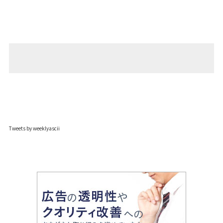
Tweets by weeklyascii