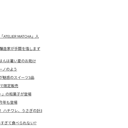
LIER MATCHA」人
 醸造家が手間を惜しまず
はんは暑い夏のお助け
ーノのよう
が魅惑のスイーツ3品
格で限定販売
ト」の和菓子が登場
今年も登場
 ハチワレ、うさぎの計3
すぎて食べられない!?