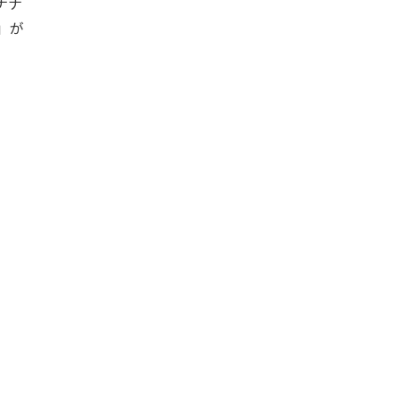
ナナ
」が