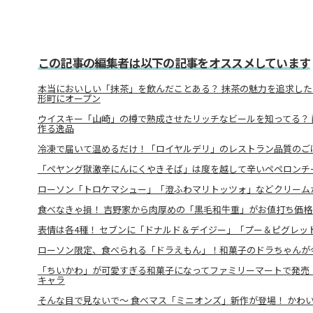
この記事の編集者は以下の記事をオススメしています
本当においしい「抹茶」を飲んだことある？ 抹茶の魅力を追求した「ATE
形町にオープン
ウイスキー「山崎」の樽で熟成させたリッチなビールを知ってる？
作る逸品
冷凍で届いて温めるだけ！「ロイヤルデリ」のレストラン品質のご
「ペヤング獄激辛にんにくやきそば」は度を越して辛いペペロンチ
ローソン「トロケマシュー」「澄ふわマリトッツォ」などクリーム
食べなきゃ損！ 吉野家から肉厚めの「黒毛和牛重」がお値打ち価
表情は各4種！ セブンに「ドナルド＆デイジー」「プー＆ピグレッ
ローソン限定、食べられる「ドラえもん」！和菓子のドラちゃんが
「ちいかわ」が可愛すぎる和菓子になってファミリーマートで発売！
キャラ
そんな目で見ないで～ 食べマス「ミニオンズ」新作が登場！ かわい