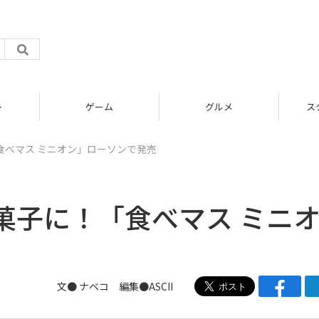
グルメ
スタートアップ
食べマス ミニオン」ローソンで発売
菓子に！「食べマス ミニ
文●
ナベコ
編集●ASCII