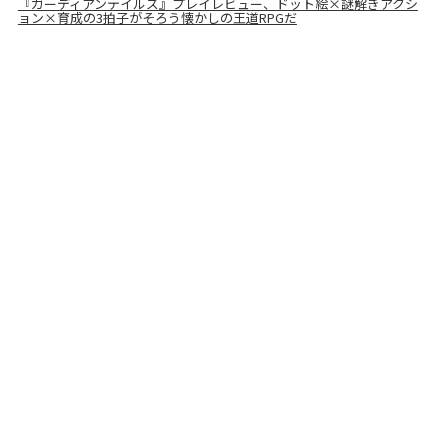
『ガーディアンテイルズ』プレイレビュー、ドット絵×謎解きアクシ
ョン×育成の3拍子がそろう懐かしの王道RPGだ