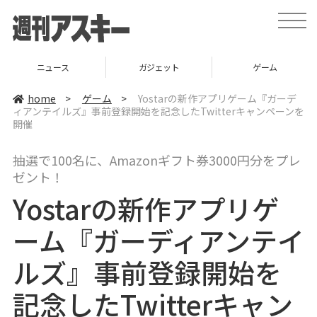
t
o
g
g
l
ニュース
ガジェット
ゲーム
e
n
a
home
>
ゲーム
>
Yostarの新作アプリゲーム『ガーデ
v
ィアンテイルズ』事前登録開始を記念したTwitterキャンペーンを
i
開催
g
a
t
i
抽選で100名に、Amazonギフト券3000円分をプレ
o
ゼント！
n
Yostarの新作アプリゲ
ーム『ガーディアンテイ
ルズ』事前登録開始を
記念したTwitterキャン