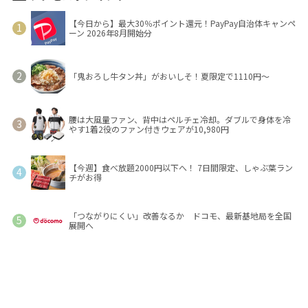
【今日から】最大30％ポイント還元！PayPay自治体キャンペ
ーン 2026年8月開始分
「鬼おろし牛タン丼」がおいしそ！夏限定で1110円～
腰は大風量ファン、背中はペルチェ冷却。ダブルで身体を冷
やす1着2役のファン付きウェアが10,980円
【今週】食べ放題2000円以下へ！ 7日間限定、しゃぶ葉ラン
チがお得
「つながりにくい」改善なるか ドコモ、最新基地局を全国
展開へ