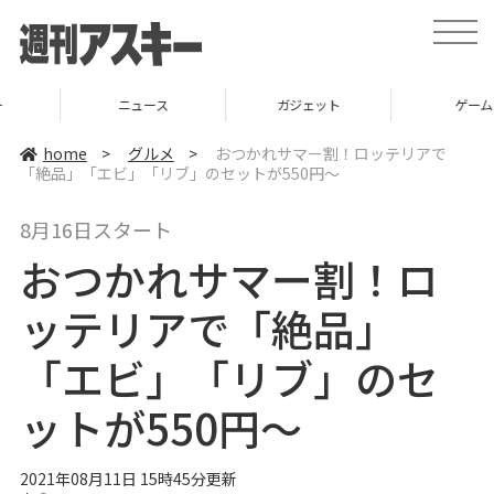
t
o
g
g
l
ニュース
ガジェット
ゲーム
e
n
a
home
>
グルメ
>
おつかれサマー割！ロッテリアで
v
「絶品」「エビ」「リブ」のセットが550円～
i
g
a
8月16日スタート
t
i
おつかれサマー割！ロ
o
n
ッテリアで「絶品」
「エビ」「リブ」のセ
ットが550円～
2021年08月11日 15時45分更新