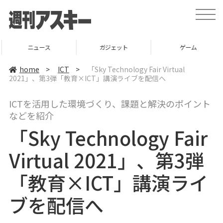
t
o
g
g
l
ニュース
ガジェット
ゲーム
e
n
a
home
>
ICT
>
「Sky Technology Fair Virtual
v
2021」、第3弾「教育×ICT」講演ライブを配信へ
i
g
a
ICTを活用した環境づくり、課題と解決のポイント
t
i
などを紹介
o
n
「Sky Technology Fair
Virtual 2021」、第3弾
「教育×ICT」講演ライ
ブを配信へ