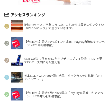
アクセスランキング
iPhoneケース、卒業しました。これからは最高に使いやすい
「iPhoneバック」で生きていきます。
【今日から】最大30％ポイント還元！PayPay自治体キャンペ
ーン 2026年8月開始分
USB-Cだけで使える9.2型サブディスプレイ登場 HDMI不要
でPCケース内にも設置可能
熊本にエアコン300台即日納品、ビックカメラに称賛「大フ
ァインプレー」
【今日から】最大4万円分お得な「PayPay商品券」キャンペ
ーン 2026年8月受付開始分