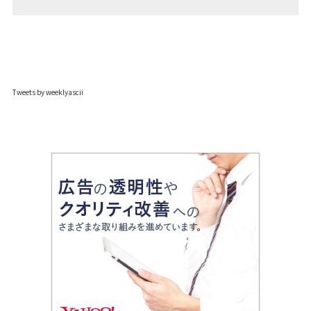
Tweets by weeklyascii