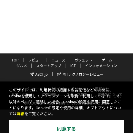
TOP
レビュー
ニュース
ガジェット
ゲーム
グルメ
スタートアップ
ICT
インフォメーション
ASCII.jp
MITテクノロジーレビュー
サイトポリシー
プライバシーポリシー
運営会社
このサイトでは、利用状況の把握や広告配信などのために、
お問い合わせ
広告掲載
スタッフ募集
電子版について
Cookieを使用してアクセスデータを取得・利用しています。これ
以降のページに遷移した場合、Cookieの設定や使用に同意したこ
©KADOKAWA ASCII Research Laboratories, Inc. 2026
とになります。Cookieの設定や使用の詳細、オプトアウトについ
ては
詳細
をご覧ください。
同意する